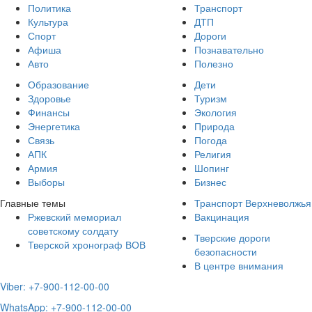
Политика
Транспорт
Культура
ДТП
Спорт
Дороги
Афиша
Познавательно
Авто
Полезно
Образование
Дети
Здоровье
Туризм
Финансы
Экология
Энергетика
Природа
Связь
Погода
АПК
Религия
Армия
Шопинг
Выборы
Бизнес
Главные темы
Транспорт Верхневолжья
Ржевский мемориал
Вакцинация
советскому солдату
Тверские дороги
Тверской хронограф ВОВ
безопасности
В центре внимания
Viber: +7-900-112-00-00
WhatsApp: +7-900-112-00-00