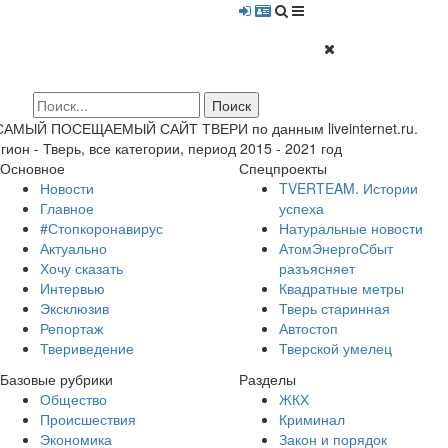
 САМЫЙ ПОСЕЩАЕМЫЙ САЙТ ТВЕРИ по данным liveinternet.ru.
гион - Тверь, все категории, период 2015 - 2021 год
Основное
Спецпроекты
Новости
TVERTEAM. Истории
Главное
успеха
#Стопкоронавирус
Натуральные новости
Актуально
АтомЭнергоСбыт
Хочу сказать
разъясняет
Интервью
Квадратные метры
Эксклюзив
Тверь старинная
Репортаж
Автостоп
Твериведение
Тверской умелец
Базовые рубрики
Разделы
Общество
ЖКХ
Происшествия
Криминал
Экономика
Закон и порядок