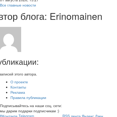
Все главные новости
втор блога: Erinomainen
убликации:
записей этого автора.
О проекте
Контакты
Реклама
Правила публикации
Подписывайтесь на наши соц. сети:
мы дарим подарки подписчикам :)
ВКонтакте
Telegram
RSS лента
Яндекс Дзен