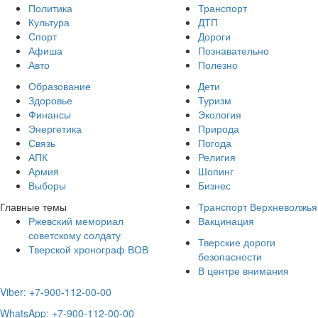
Политика
Транспорт
Культура
ДТП
Спорт
Дороги
Афиша
Познавательно
Авто
Полезно
Образование
Дети
Здоровье
Туризм
Финансы
Экология
Энергетика
Природа
Связь
Погода
АПК
Религия
Армия
Шопинг
Выборы
Бизнес
Главные темы
Транспорт Верхневолжья
Ржевский мемориал
Вакцинация
советскому солдату
Тверские дороги
Тверской хронограф ВОВ
безопасности
В центре внимания
Viber: +7-900-112-00-00
WhatsApp: +7-900-112-00-00