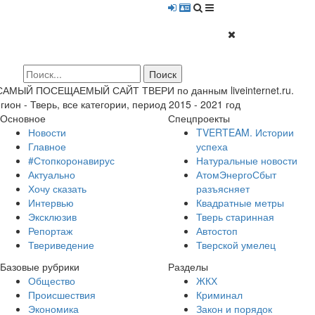
 САМЫЙ ПОСЕЩАЕМЫЙ САЙТ ТВЕРИ по данным liveinternet.ru.
гион - Тверь, все категории, период 2015 - 2021 год
Основное
Спецпроекты
Новости
TVERTEAM. Истории
Главное
успеха
#Стопкоронавирус
Натуральные новости
Актуально
АтомЭнергоСбыт
Хочу сказать
разъясняет
Интервью
Квадратные метры
Эксклюзив
Тверь старинная
Репортаж
Автостоп
Твериведение
Тверской умелец
Базовые рубрики
Разделы
Общество
ЖКХ
Происшествия
Криминал
Экономика
Закон и порядок