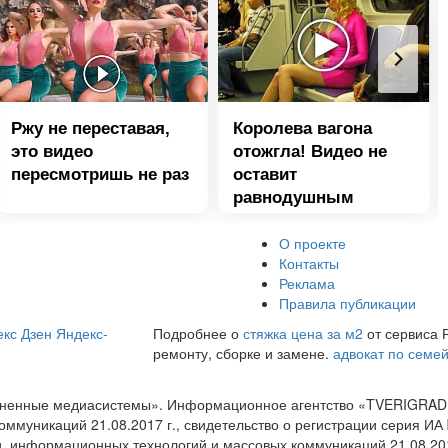
Ржу не переставая,
Королева вагона
это видео
отожгла! Видео не
пересмотришь не раз
оставит
равнодушным
О проекте
Контакты
Реклама
Правила публикации
кс Дзен
Яндекс-
Подробнее о
стяжка цена за м2
от сервиса 
ремонту, сборке и замене.
адвокат по семе
диненные медиасистемы». Информационное агентство «TVERIGRAD
оммуникаций 21.08.2017 г., свидетельство о регистрации серия 
и, информационных технологий и массовых коммуникаций 21.08.20