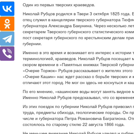
Один из первых тверских краеведов.
Николай Рубцов родился в Твери 3 октября 1825 года. 
отец служил в канцелярии тверского губернатора Тюфя
губернатора Александра Бакунина. Через несколько ле
секретарем Тверского губернского статистического ком
пост секретаря губернского по крестьянским делам при
губернии.
Именно в это время и возникает его интерес к истории
терминологией, краеведов. Николай Рубцов посещает м
скором времени в «Памятных книжках Тверской губерни
«Очерке Торжок» Рубцов рассказывает о жителях этого
«Очерке Кашин» нас ждет рассказ о борьбе тверских и 
отличают этот город. Не мог он здесь не коснуться и к
По его мнению, «кашинские воды могут занять видное
Именно Николай Рубцов предсказывал, что со времене
Из этих поездок по губернии Николай Рубцов привозил 
труда, предметы обихода, геологические породы. Он пр
числе и губернатора Петра Романовича Багратиона. От
состоялось по старому стилю 22 августа 1866 года.
Не меньшее внимание Николай Рубцов уделял и публич