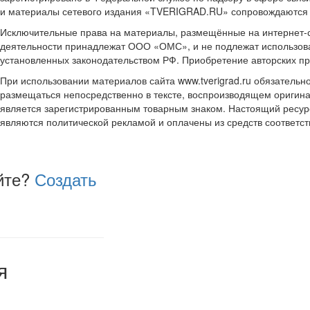
и материалы сетевого издания «TVERIGRAD.RU» сопровождаются
Исключительные права на материалы, размещённые на интернет-сай
деятельности принадлежат ООО «ОМС», и не подлежат использова
установленных законодательством РФ. Приобретение авторских п
При использовании материалов сайта www.tverigrad.ru обязательн
размещаться непосредственно в тексте, воспроизводящем оригина
является зарегистрированным товарным знаком. Настоящий ресур
являются политической рекламой и оплачены из средств соответ
йте?
Создать
я