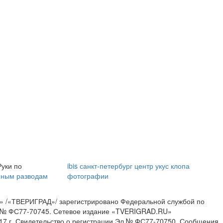
Ролик длится пару
Этот танец невесты
секунд, но вы будете
оставит вас без слов!
в шоке от увиденного
Пересмотрела 10 раз
Руки по
ibis санкт-петербург центр
укус клопа
йным разводам
фотографии
» /«ТВЕРИГРАД»/ зарегистрировано Федеральной службой по
ИА № ФС77-70745. Сетевое издание «TVERIGRAD.RU»
17 г. Свидетельство о регистрации Эл № ФС77-70750. Сообщения