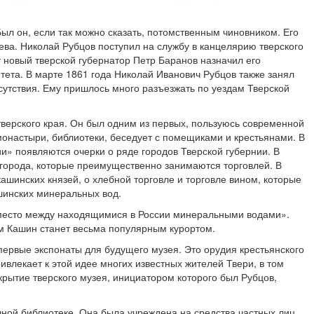
Был он, если так можно сказать, потомственным чиновником. Его
ева. Николай Рубцов поступил на службу в канцелярию тверского
т новый тверской губернатор Петр Баранов назначил его
итета. В марте 1861 года Николай Иванович Рубцов также занял
сутствия. Ему пришлось много разъезжать по уездам Тверской
 тверского края. Он был одним из первых, пользуюсь современной
онастыри, библиотеки, беседует с помещиками и крестьянами. В
и» появляются очерки о ряде городов Тверской губернии. В
 города, которые преимущественно занимаются торговлей. В
кашинских князей, о хлебной торговле и торговле вином, которые
ашинских минеральных вод.
 место между находящимися в России минеральными водами».
м Кашин станет весьма популярным курортом.
первые экспонаты для будущего музея. Это орудия крестьянского
ивлекает к этой идее многих известных жителей Твери, в том
крытие тверского музея, инициатором которого был Рубцов,
ной библиотеке. Она была учреждена на средства частных лиц.