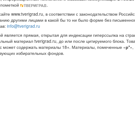
 пометкой
.
те www.tverigrad.ru, в соответствии с законодательством Россий
нию другими лицами в какой бы то ни было форме без письменног
рав:
info@tverigrad.ru
ой является прямая, открытая для индексации гиперссылка на стра
льный материал tverigrad.ru, до или после цитируемого блока. 
с может содержать материалы 18+. Материалы, помеченные «
р*
»,
ствующих избирательных фондов.