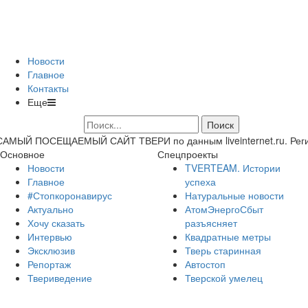
Новости
Главное
Контакты
Еще
САМЫЙ ПОСЕЩАЕМЫЙ САЙТ ТВЕРИ по данным liveinternet.ru. Регион 
Основное
Спецпроекты
Новости
TVERTEAM. Истории
Главное
успеха
#Стопкоронавирус
Натуральные новости
Актуально
АтомЭнергоСбыт
Хочу сказать
разъясняет
Интервью
Квадратные метры
Эксклюзив
Тверь старинная
Репортаж
Автостоп
Твериведение
Тверской умелец