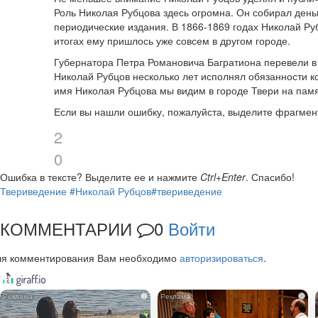
Роль Николая Рубцова здесь огромна. Он собирал день
периодические издания. В 1866-1869 годах Николай Руб
итогах ему пришлось уже совсем в другом городе.
Губернатора Петра Романовича Багратиона перевели в
Николай Рубцов несколько лет исполнял обязанности к
имя Николая Рубцова мы видим в городе Твери на памят
Если вы нашли ошибку, пожалуйста, выделите фрагмен
2
0
Ошибка в тексте?
Выделите ее и нажмите
Ctrl+Enter
.
Спасибо!
Твериведение
#Николай Рубцов
#твериведение
КОММЕНТАРИИ
0
Войти
ля комментирования Вам необходимо
авторизироваться
.
i
i