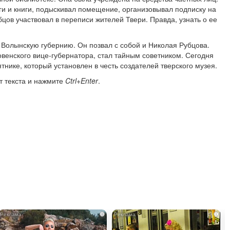
ги и книги, подыскивал помещение, организовывал подписку на
цов участвовал в переписи жителей Твери. Правда, узнать о ее
 Волынскую губернию. Он позвал с собой и Николая Рубцова.
овенского вице-губернатора, стал тайным советником. Сегодня
нике, который установлен в честь создателей тверского музея.
т текста и нажмите
Ctrl+Enter
.
i
i