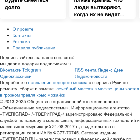
будете смеяться
пляже Крыма: Что
долго
люди вытворяют,
когда их не видят...
О проекте
Контакты
Реклама
Правила публикации
Подписывайтесь на наши соц. сети:
мы дарим подарки подписчикам :)
ВКонтакте
Telegram
RSS лента
Яндекс Дзен
Одноклассники
Яндекс-новости
Подробнее о
остекление недорого москва
от сервиса Руки по
ремонту, сборке и замене.
лечебный массаж в москве цены
хостел
в грозном
травля крыс можайск
© 2013-2025 Общество с ограниченной ответственностью
«Объединенные медиасистемы». Информационное агентство
«TVERIGRAD» /«ТВЕРИГРАД»/ зарегистрировано Федеральной
службой по надзору в сфере связи, информационных технологий и
массовых коммуникаций 21.08.2017 г., свидетельство о
регистрации серия ИА № ФС77-70745. Сетевое издание
«TVERIGRAD.RU» зарегистрировано в Федеральной службе по