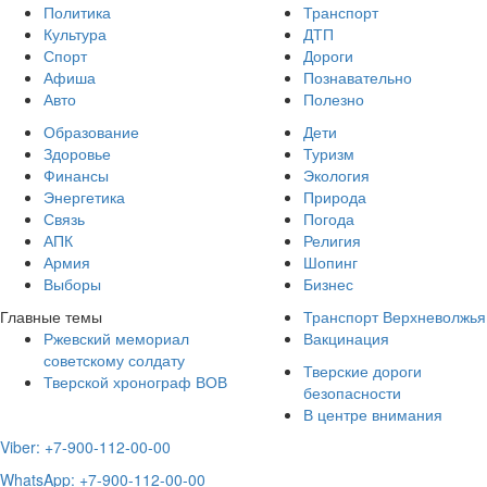
Политика
Транспорт
Культура
ДТП
Спорт
Дороги
Афиша
Познавательно
Авто
Полезно
Образование
Дети
Здоровье
Туризм
Финансы
Экология
Энергетика
Природа
Связь
Погода
АПК
Религия
Армия
Шопинг
Выборы
Бизнес
Главные темы
Транспорт Верхневолжья
Ржевский мемориал
Вакцинация
советскому солдату
Тверские дороги
Тверской хронограф ВОВ
безопасности
В центре внимания
Viber: +7-900-112-00-00
WhatsApp: +7-900-112-00-00