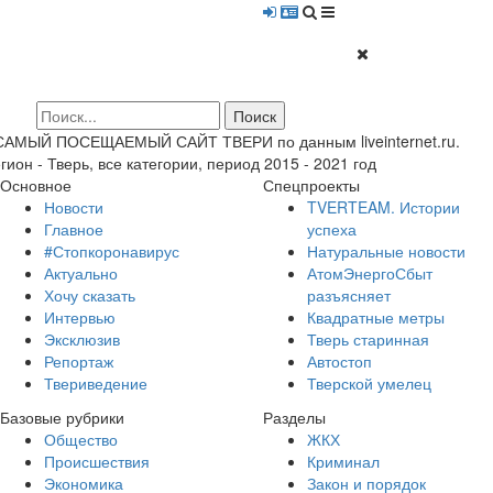
 САМЫЙ ПОСЕЩАЕМЫЙ САЙТ ТВЕРИ по данным liveinternet.ru.
гион - Тверь, все категории, период 2015 - 2021 год
Основное
Спецпроекты
Новости
TVERTEAM. Истории
Главное
успеха
#Стопкоронавирус
Натуральные новости
Актуально
АтомЭнергоСбыт
Хочу сказать
разъясняет
Интервью
Квадратные метры
Эксклюзив
Тверь старинная
Репортаж
Автостоп
Твериведение
Тверской умелец
Базовые рубрики
Разделы
Общество
ЖКХ
Происшествия
Криминал
Экономика
Закон и порядок