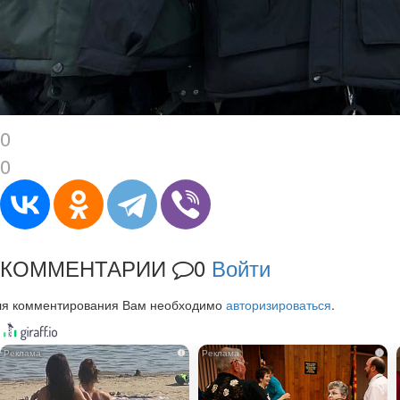
0
0
КОММЕНТАРИИ
0
Войти
ля комментирования Вам необходимо
авторизироваться
.
i
i