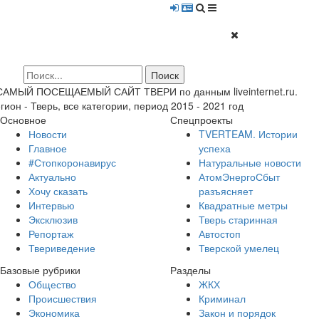
 САМЫЙ ПОСЕЩАЕМЫЙ САЙТ ТВЕРИ по данным liveinternet.ru.
гион - Тверь, все категории, период 2015 - 2021 год
Основное
Спецпроекты
Новости
TVERTEAM. Истории
Главное
успеха
#Стопкоронавирус
Натуральные новости
Актуально
АтомЭнергоСбыт
Хочу сказать
разъясняет
Интервью
Квадратные метры
Эксклюзив
Тверь старинная
Репортаж
Автостоп
Твериведение
Тверской умелец
Базовые рубрики
Разделы
Общество
ЖКХ
Происшествия
Криминал
Экономика
Закон и порядок