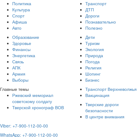
Политика
Транспорт
Культура
ДТП
Спорт
Дороги
Афиша
Познавательно
Авто
Полезно
Образование
Дети
Здоровье
Туризм
Финансы
Экология
Энергетика
Природа
Связь
Погода
АПК
Религия
Армия
Шопинг
Выборы
Бизнес
Главные темы
Транспорт Верхневолжья
Ржевский мемориал
Вакцинация
советскому солдату
Тверские дороги
Тверской хронограф ВОВ
безопасности
В центре внимания
Viber: +7-900-112-00-00
WhatsApp: +7-900-112-00-00