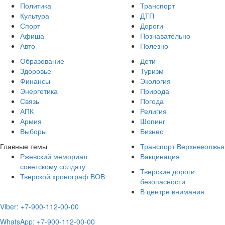
Политика
Транспорт
Культура
ДТП
Спорт
Дороги
Афиша
Познавательно
Авто
Полезно
Образование
Дети
Здоровье
Туризм
Финансы
Экология
Энергетика
Природа
Связь
Погода
АПК
Религия
Армия
Шопинг
Выборы
Бизнес
Главные темы
Транспорт Верхневолжья
Ржевский мемориал
Вакцинация
советскому солдату
Тверские дороги
Тверской хронограф ВОВ
безопасности
В центре внимания
Viber: +7-900-112-00-00
WhatsApp: +7-900-112-00-00