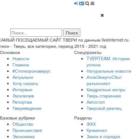
 САМЫЙ ПОСЕЩАЕМЫЙ САЙТ ТВЕРИ по данным liveinternet.ru.
гион - Тверь, все категории, период 2015 - 2021 год
Основное
Спецпроекты
Новости
TVERTEAM. Истории
Главное
успеха
#Стопкоронавирус
Натуральные новости
Актуально
АтомЭнергоСбыт
Хочу сказать
разъясняет
Интервью
Квадратные метры
Эксклюзив
Тверь старинная
Репортаж
Автостоп
Твериведение
Тверской умелец
Базовые рубрики
Разделы
Общество
ЖКХ
Происшествия
Криминал
Экономика
Закон и порядок