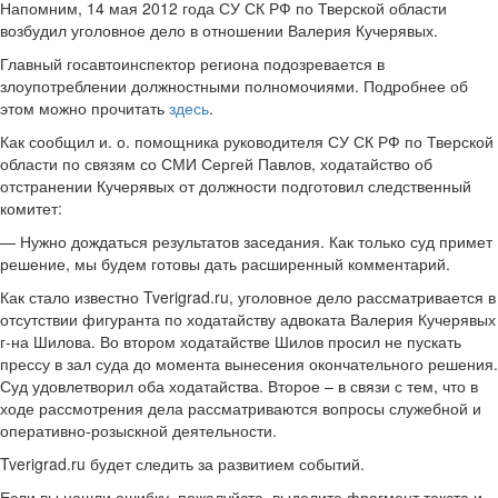
Напомним, 14 мая 2012 года СУ СК РФ по Тверской области
возбудил уголовное дело в отношении Валерия Кучерявых.
Главный госавтоинспектор региона подозревается в
злоупотреблении должностными полномочиями. Подробнее об
этом можно прочитать
здесь
.
Как сообщил и. о. помощника руководителя СУ СК РФ по Тверской
области по связям со СМИ Сергей Павлов, ходатайство об
отстранении Кучерявых от должности подготовил следственный
комитет:
— Нужно дождаться результатов заседания. Как только суд примет
решение, мы будем готовы дать расширенный комментарий.
Как стало известно Tverigrad.ru, уголовное дело рассматривается в
отсутствии фигуранта по ходатайству адвоката Валерия Кучерявых
г-на Шилова. Во втором ходатайстве Шилов просил не пускать
прессу в зал суда до момента вынесения окончательного решения.
Суд удовлетворил оба ходатайства. Второе – в связи с тем, что в
ходе рассмотрения дела рассматриваются вопросы служебной и
оперативно-розыскной деятельности.
Tverigrad.ru будет следить за развитием событий.
Если вы нашли ошибку, пожалуйста, выделите фрагмент текста и