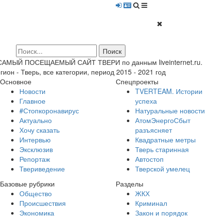
 САМЫЙ ПОСЕЩАЕМЫЙ САЙТ ТВЕРИ по данным liveinternet.ru.
гион - Тверь, все категории, период 2015 - 2021 год
Основное
Спецпроекты
Новости
TVERTEAM. Истории
Главное
успеха
#Стопкоронавирус
Натуральные новости
Актуально
АтомЭнергоСбыт
Хочу сказать
разъясняет
Интервью
Квадратные метры
Эксклюзив
Тверь старинная
Репортаж
Автостоп
Твериведение
Тверской умелец
Базовые рубрики
Разделы
Общество
ЖКХ
Происшествия
Криминал
Экономика
Закон и порядок