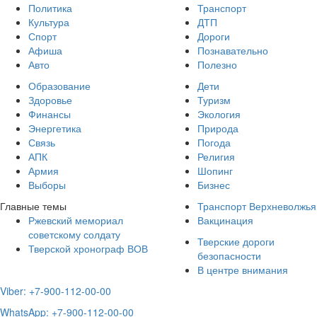
Политика
Транспорт
Культура
ДТП
Спорт
Дороги
Афиша
Познавательно
Авто
Полезно
Образование
Дети
Здоровье
Туризм
Финансы
Экология
Энергетика
Природа
Связь
Погода
АПК
Религия
Армия
Шопинг
Выборы
Бизнес
Главные темы
Транспорт Верхневолжья
Ржевский мемориал
Вакцинация
советскому солдату
Тверские дороги
Тверской хронограф ВОВ
безопасности
В центре внимания
Viber: +7-900-112-00-00
WhatsApp: +7-900-112-00-00