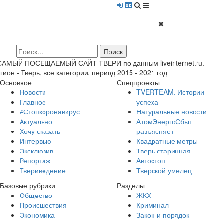
 САМЫЙ ПОСЕЩАЕМЫЙ САЙТ ТВЕРИ по данным liveinternet.ru.
гион - Тверь, все категории, период 2015 - 2021 год
Основное
Спецпроекты
Новости
TVERTEAM. Истории
Главное
успеха
#Стопкоронавирус
Натуральные новости
Актуально
АтомЭнергоСбыт
Хочу сказать
разъясняет
Интервью
Квадратные метры
Эксклюзив
Тверь старинная
Репортаж
Автостоп
Твериведение
Тверской умелец
Базовые рубрики
Разделы
Общество
ЖКХ
Происшествия
Криминал
Экономика
Закон и порядок