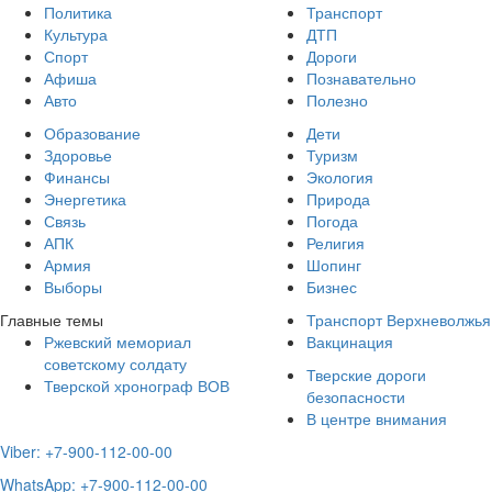
Политика
Транспорт
Культура
ДТП
Спорт
Дороги
Афиша
Познавательно
Авто
Полезно
Образование
Дети
Здоровье
Туризм
Финансы
Экология
Энергетика
Природа
Связь
Погода
АПК
Религия
Армия
Шопинг
Выборы
Бизнес
Главные темы
Транспорт Верхневолжья
Ржевский мемориал
Вакцинация
советскому солдату
Тверские дороги
Тверской хронограф ВОВ
безопасности
В центре внимания
Viber: +7-900-112-00-00
WhatsApp: +7-900-112-00-00