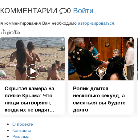
КОММЕНТАРИИ
0
Войти
ля комментирования Вам необходимо
авторизироваться
.
i
i
Скрытая камера на
Ролик длится
пляже Крыма: Что
несколько секунд, а
люди вытворяют,
смеяться вы будете
когда их не видят...
долго
О проекте
Контакты
Реклама