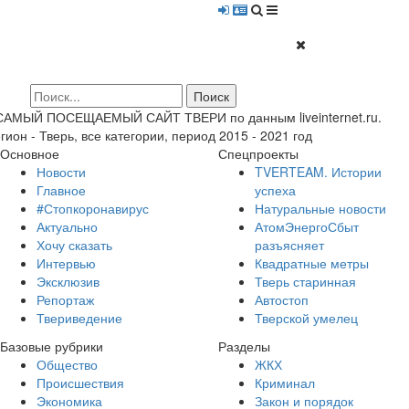
 САМЫЙ ПОСЕЩАЕМЫЙ САЙТ ТВЕРИ по данным liveinternet.ru.
гион - Тверь, все категории, период 2015 - 2021 год
Основное
Спецпроекты
Новости
TVERTEAM. Истории
Главное
успеха
#Стопкоронавирус
Натуральные новости
Актуально
АтомЭнергоСбыт
Хочу сказать
разъясняет
Интервью
Квадратные метры
Эксклюзив
Тверь старинная
Репортаж
Автостоп
Твериведение
Тверской умелец
Базовые рубрики
Разделы
Общество
ЖКХ
Происшествия
Криминал
Экономика
Закон и порядок