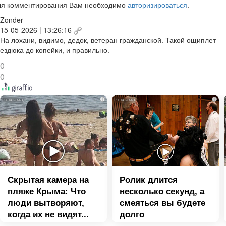
ля комментирования Вам необходимо
авторизироваться
.
Zonder
15-05-2026 | 13:26:16
На лохани, видимо, дедок, ветеран гражданской. Такой ощиплет
ездюка до копейки, и правильно.
0
0
i
i
Скрытая камера на
Ролик длится
пляже Крыма: Что
несколько секунд, а
люди вытворяют,
смеяться вы будете
когда их не видят...
долго