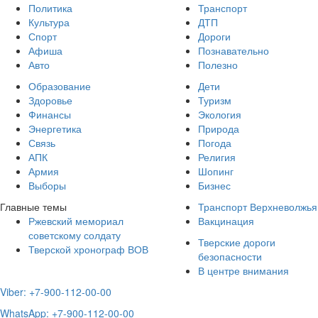
Политика
Транспорт
Культура
ДТП
Спорт
Дороги
Афиша
Познавательно
Авто
Полезно
Образование
Дети
Здоровье
Туризм
Финансы
Экология
Энергетика
Природа
Связь
Погода
АПК
Религия
Армия
Шопинг
Выборы
Бизнес
Главные темы
Транспорт Верхневолжья
Ржевский мемориал
Вакцинация
советскому солдату
Тверские дороги
Тверской хронограф ВОВ
безопасности
В центре внимания
Viber: +7-900-112-00-00
WhatsApp: +7-900-112-00-00