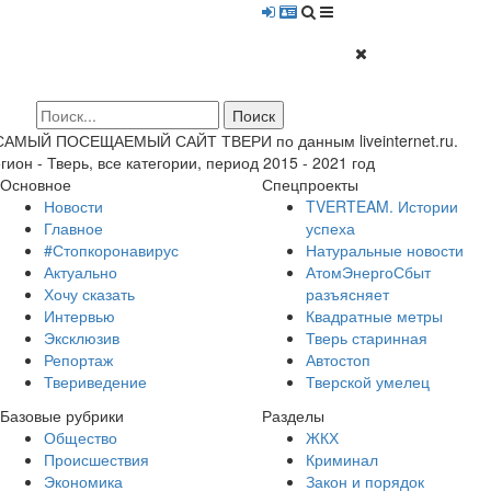
 САМЫЙ ПОСЕЩАЕМЫЙ САЙТ ТВЕРИ по данным liveinternet.ru.
гион - Тверь, все категории, период 2015 - 2021 год
Основное
Спецпроекты
Новости
TVERTEAM. Истории
Главное
успеха
#Стопкоронавирус
Натуральные новости
Актуально
АтомЭнергоСбыт
Хочу сказать
разъясняет
Интервью
Квадратные метры
Эксклюзив
Тверь старинная
Репортаж
Автостоп
Твериведение
Тверской умелец
Базовые рубрики
Разделы
Общество
ЖКХ
Происшествия
Криминал
Экономика
Закон и порядок