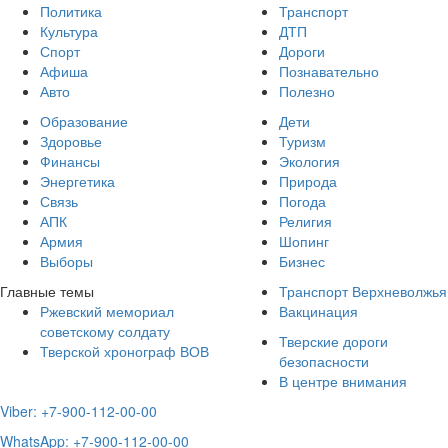
Политика
Транспорт
Культура
ДТП
Спорт
Дороги
Афиша
Познавательно
Авто
Полезно
Образование
Дети
Здоровье
Туризм
Финансы
Экология
Энергетика
Природа
Связь
Погода
АПК
Религия
Армия
Шопинг
Выборы
Бизнес
Главные темы
Транспорт Верхневолжья
Ржевский мемориал
Вакцинация
советскому солдату
Тверские дороги
Тверской хронограф ВОВ
безопасности
В центре внимания
Viber: +7-900-112-00-00
WhatsApp: +7-900-112-00-00