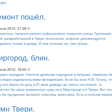
дка.
емонт пошёл.
юля 2012, 21:28
шилось, начался ремонт асфальтового покрытия улицы Тургенева.
й, раззработанной в Твери технологии, асфальт рекомендуется
дывать только в дождь. И чем сильнее он, тем лучше.
иргород, блин.
юля 2012, 18:02
мел праздник. Улетели денюшки народные в небушко, сверкнув св
следок издевательскими фонариками. Если бы знал Н.В. Гоголь, чт
у его брата по цеху в 21 веке доведут до такого состояния, то
естил бы свою знаменитую лужу не в Миргороде а в Твери. Вот это
 бы прозрение великого классика через века. Есть в посёлке имени
имн Твери.