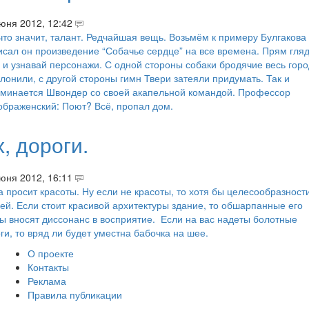
юня 2012, 12:42
что значит, талант. Редчайшая вещь. Возьмём к примеру Булгакова
сал он произведение “Собачье сердце” на все времена. Прям гляд
 и узнавай персонажи. С одной стороны собаки бродячие весь горо
лонили, с другой стороны гимн Твери затеяли придумать. Так и
оминается Швондер со своей акапельной командой. Профессор
браженский: Поют? Всё, пропал дом.
, дороги.
юня 2012, 16:11
 просит красоты. Ну если не красоты, то хотя бы целесообразност
ей. Если стоит красивой архитектуры здание, то обшарпанные его
ы вносят диссонанс в восприятие. Если на вас надеты болотные
ги, то вряд ли будет уместна бабочка на шее.
О проекте
Контакты
Реклама
Правила публикации