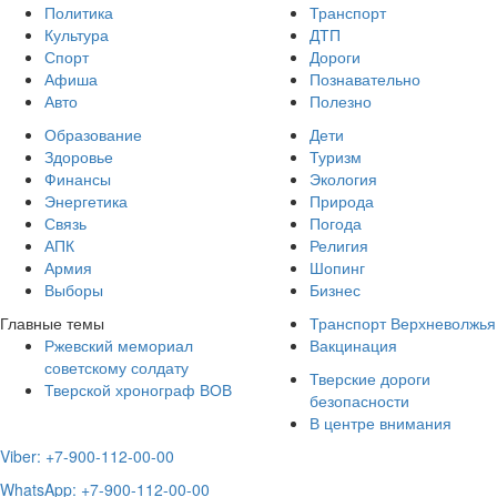
Политика
Транспорт
Культура
ДТП
Спорт
Дороги
Афиша
Познавательно
Авто
Полезно
Образование
Дети
Здоровье
Туризм
Финансы
Экология
Энергетика
Природа
Связь
Погода
АПК
Религия
Армия
Шопинг
Выборы
Бизнес
Главные темы
Транспорт Верхневолжья
Ржевский мемориал
Вакцинация
советскому солдату
Тверские дороги
Тверской хронограф ВОВ
безопасности
В центре внимания
Viber: +7-900-112-00-00
WhatsApp: +7-900-112-00-00