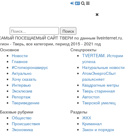
 САМЫЙ ПОСЕЩАЕМЫЙ САЙТ ТВЕРИ по данным liveinternet.ru.
гион - Тверь, все категории, период 2015 - 2021 год
Основное
Спецпроекты
Новости
TVERTEAM. Истории
Главное
успеха
#Стопкоронавирус
Натуральные новости
Актуально
АтомЭнергоСбыт
Хочу сказать
разъясняет
Интервью
Квадратные метры
Эксклюзив
Тверь старинная
Репортаж
Автостоп
Твериведение
Тверской умелец
Базовые рубрики
Разделы
Общество
ЖКХ
Происшествия
Криминал
Экономика
Закон и порядок