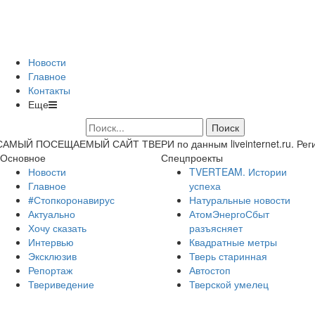
Новости
Главное
Контакты
Еще
САМЫЙ ПОСЕЩАЕМЫЙ САЙТ ТВЕРИ по данным liveinternet.ru. Регион 
Основное
Спецпроекты
Новости
TVERTEAM. Истории
Главное
успеха
#Стопкоронавирус
Натуральные новости
Актуально
АтомЭнергоСбыт
Хочу сказать
разъясняет
Интервью
Квадратные метры
Эксклюзив
Тверь старинная
Репортаж
Автостоп
Твериведение
Тверской умелец