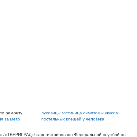
i
i
Ролик длится пару
Ролик из Омска: вы
секунд, но вы будете
будете смеяться
в шоке от увиденного
долго
по ремонту,
луховицы гостиница
симптомы укусов
ля за метр
постельных клещей у человека
» /«ТВЕРИГРАД»/ зарегистрировано Федеральной службой по