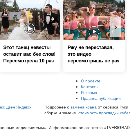
i
i
Этот танец невесты
Ржу не переставая,
оставит вас без слов!
это видео
Пересмотрела 10 раз
пересмотришь не раз
О проекте
Контакты
Реклама
Правила публикации
кс Дзен
Яндекс-
Подробнее о
замена крана
от сервиса Руки 
сборке и замене.
стоимость прокладки кабе
диненные медиасистемы». Информационное агентство «TVERIGRAD