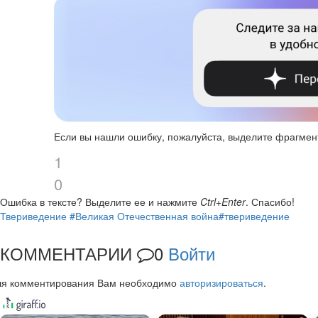
Если вы нашли ошибку, пожалуйста, выделите фрагмен
1
0
Ошибка в тексте?
Выделите ее и нажмите
Ctrl+Enter
.
Спасибо!
Твериведение
#Великая Отечественная война
#твериведение
КОММЕНТАРИИ
0
Войти
ля комментирования Вам необходимо
авторизироваться
.