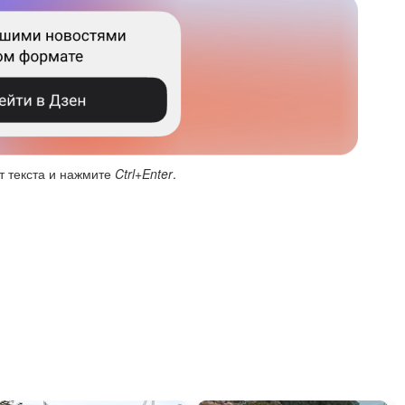
т текста и нажмите
Ctrl+Enter
.