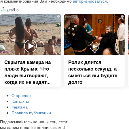
ля комментирования Вам необходимо
авторизироваться
.
i
i
Скрытая камера на
Ролик длится
пляже Крыма: Что
несколько секунд, а
люди вытворяют,
смеяться вы будете
когда их не видят...
долго
О проекте
Контакты
Реклама
Правила публикации
Подписывайтесь на наши соц. сети:
мы дарим подарки подписчикам :)