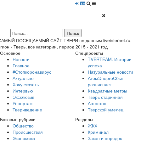
 САМЫЙ ПОСЕЩАЕМЫЙ САЙТ ТВЕРИ по данным liveinternet.ru.
гион - Тверь, все категории, период 2015 - 2021 год
Основное
Спецпроекты
Новости
TVERTEAM. Истории
Главное
успеха
#Стопкоронавирус
Натуральные новости
Актуально
АтомЭнергоСбыт
Хочу сказать
разъясняет
Интервью
Квадратные метры
Эксклюзив
Тверь старинная
Репортаж
Автостоп
Твериведение
Тверской умелец
Базовые рубрики
Разделы
Общество
ЖКХ
Происшествия
Криминал
Экономика
Закон и порядок