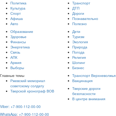
Политика
Транспорт
Культура
ДТП
Спорт
Дороги
Афиша
Познавательно
Авто
Полезно
Образование
Дети
Здоровье
Туризм
Финансы
Экология
Энергетика
Природа
Связь
Погода
АПК
Религия
Армия
Шопинг
Выборы
Бизнес
Главные темы
Транспорт Верхневолжья
Ржевский мемориал
Вакцинация
советскому солдату
Тверские дороги
Тверской хронограф ВОВ
безопасности
В центре внимания
Viber: +7-900-112-00-00
WhatsApp: +7-900-112-00-00