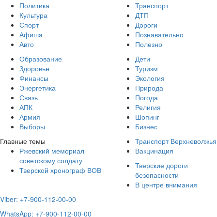
Политика
Транспорт
Культура
ДТП
Спорт
Дороги
Афиша
Познавательно
Авто
Полезно
Образование
Дети
Здоровье
Туризм
Финансы
Экология
Энергетика
Природа
Связь
Погода
АПК
Религия
Армия
Шопинг
Выборы
Бизнес
Главные темы
Транспорт Верхневолжья
Ржевский мемориал
Вакцинация
советскому солдату
Тверские дороги
Тверской хронограф ВОВ
безопасности
В центре внимания
Viber: +7-900-112-00-00
WhatsApp: +7-900-112-00-00