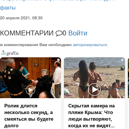
факты
20 апреля 2021, 08:30
КОММЕНТАРИИ
0
Войти
ля комментирования Вам необходимо
авторизироваться
.
i
i
Ролик длится
Скрытая камера на
несколько секунд, а
пляже Крыма: Что
смеяться вы будете
люди вытворяют,
долго
когда их не видят...