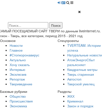
 САМЫЙ ПОСЕЩАЕМЫЙ САЙТ ТВЕРИ по данным liveinternet.ru.
гион - Тверь, все категории, период 2015 - 2021 год
Основное
Спецпроекты
Новости
TVERTEAM. Истории
Главное
успеха
#Стопкоронавирус
Натуральные новости
Актуально
АтомЭнергоСбыт
Хочу сказать
разъясняет
Интервью
Квадратные метры
Эксклюзив
Тверь старинная
Репортаж
Автостоп
Твериведение
Тверской умелец
Базовые рубрики
Разделы
Общество
ЖКХ
Происшествия
Криминал
Экономика
Закон и порядок