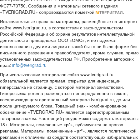
ФС77-70750. Сообщения и материалы сетевого издания
«TVERIGRAD.RU» сопровождаются пометкой
.
Исключительные права на материалы, размещённые на интернет-
сайте www.tverigrad.ru, в соответствии с законодательством
Российской Федерации об охране результатов интеллектуальной
деятельности принадлежат ООО «ОМС», и не подлежат
использованию другими лицами в какой бы то ни было форме без
письменного разрешения правообладателя, кроме случаев, прямо
установленных законодательством РФ. Приобретение авторских
прав:
info@tverigrad.ru
При использовании материалов сайта www.tverigrad.ru
обязательной является прямая, открытая для индексации
гиперссылка на страницу, с которой материал заимствован.
Гиперссылка должна размещаться непосредственно в тексте,
воспроизводящем оригинальный материал tverigrad.ru, до или
после цитируемого блока. Товарный знак - комбинированное
обозначение «TVERGRAD.RU» является зарегистрированным
товарным знаком. Настоящий ресурс может содержать материалы
18+. Материалы, помеченные «
р*
», публикуются на правах
рекламы. Материалы, помеченные «
рr*
», являются политической
рекламой и оплачены из средств соответствующих избирательных