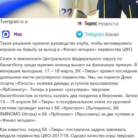
Tverigrad.ru в:
Такое решение приняло руководство клуба, чтобы мотивировать
игроков на борьбу за выход в «Финал четырех» первенства ЦФО.
Сезон в чемпионате Центрального федерального округа по
баскетболу среди мужских команд вышел на финишную прямую. В
минувшие выходные, 17 – 18 марта, БК «Тверь» провел последние
домашние матчи регулярного первенства. Увы, на паркете Дома
спорта «Юность» хозяева дважды уступили ярославскому
«ЯрКлимату». Теперь в рамках «регулярки» тверским
баскетболистам осталось сыграть два поединка в Воронеже. Затем
13 – 15 апреля БК «Тверь» в полуфинальном этапе по круговой
системе проведет матчи с БК «Кристалл» (Лыткарино), БК
INANOMO (Истра) и БК «ЯрКлимат» (Ярославль) за две путевки в
«Финал четырех».
Как известно, перед БК «Тверь» поставлена задача завоевать
медали первенства ЦФО-2017/18. Однако качество игры тверских