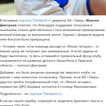
В интервью
порталу Tverisport.ru
директор БК «Тверь»
Максим
Дмитриев
отметил, что благодаря поддержке спонсоров в
нынешнем сезоне действительно стало возможным премирование
игроков команды за выигранные матчи. Однако с февраля выдача
этих бонусов была прекращена.
– Условие такое: если команда выходит в «Финал четырех», то
игроки сразу же получают все премиальные. А если задача не
будет выполнена, то весь оставшийся премиальный фонд клуба
направляется на развитие детского баскетбола в Тверской
области, – пояснил Дмитриев.
Добавим, это было решение руководства тверского клуба, но
игроки с ним полностью согласились. Причем, если БК «Тверь»
удастся пройти полуфинальный этап, то «Финал четырех»
первенства ЦФО впервые состоится в столице Верхневолжья.
Подробности – на
портале Tverisport.ru
.
Если вы нашли ошибку, пожалуйста, выделите фрагмент текста и
нажмите
Ctrl+Enter
.