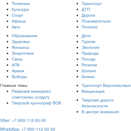
Политика
Транспорт
Культура
ДТП
Спорт
Дороги
Афиша
Познавательно
Авто
Полезно
Образование
Дети
Здоровье
Туризм
Финансы
Экология
Энергетика
Природа
Связь
Погода
АПК
Религия
Армия
Шопинг
Выборы
Бизнес
Главные темы
Транспорт Верхневолжья
Ржевский мемориал
Вакцинация
советскому солдату
Тверские дороги
Тверской хронограф ВОВ
безопасности
В центре внимания
Viber: +7-900-112-00-00
WhatsApp: +7-900-112-00-00