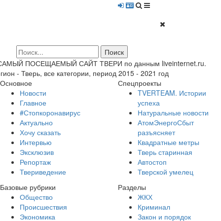
 САМЫЙ ПОСЕЩАЕМЫЙ САЙТ ТВЕРИ по данным liveinternet.ru.
гион - Тверь, все категории, период 2015 - 2021 год
Основное
Спецпроекты
Новости
TVERTEAM. Истории
Главное
успеха
#Стопкоронавирус
Натуральные новости
Актуально
АтомЭнергоСбыт
Хочу сказать
разъясняет
Интервью
Квадратные метры
Эксклюзив
Тверь старинная
Репортаж
Автостоп
Твериведение
Тверской умелец
Базовые рубрики
Разделы
Общество
ЖКХ
Происшествия
Криминал
Экономика
Закон и порядок