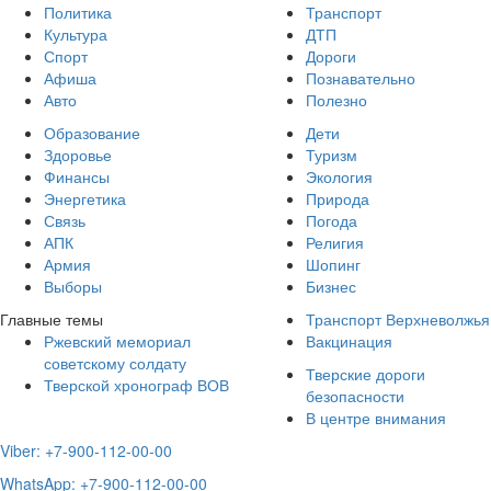
Политика
Транспорт
Культура
ДТП
Спорт
Дороги
Афиша
Познавательно
Авто
Полезно
Образование
Дети
Здоровье
Туризм
Финансы
Экология
Энергетика
Природа
Связь
Погода
АПК
Религия
Армия
Шопинг
Выборы
Бизнес
Главные темы
Транспорт Верхневолжья
Ржевский мемориал
Вакцинация
советскому солдату
Тверские дороги
Тверской хронограф ВОВ
безопасности
В центре внимания
Viber: +7-900-112-00-00
WhatsApp: +7-900-112-00-00