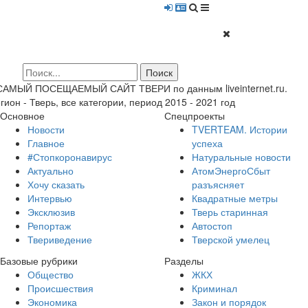
 САМЫЙ ПОСЕЩАЕМЫЙ САЙТ ТВЕРИ по данным liveinternet.ru.
гион - Тверь, все категории, период 2015 - 2021 год
Основное
Спецпроекты
Новости
TVERTEAM. Истории
Главное
успеха
#Стопкоронавирус
Натуральные новости
Актуально
АтомЭнергоСбыт
Хочу сказать
разъясняет
Интервью
Квадратные метры
Эксклюзив
Тверь старинная
Репортаж
Автостоп
Твериведение
Тверской умелец
Базовые рубрики
Разделы
Общество
ЖКХ
Происшествия
Криминал
Экономика
Закон и порядок