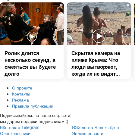
i
i
Ролик длится
Скрытая камера на
несколько секунд, а
пляже Крыма: Что
смеяться вы будете
люди вытворяют,
долго
когда их не видят...
О проекте
Контакты
Реклама
Правила публикации
Подписывайтесь на наши соц. сети:
мы дарим подарки подписчикам :)
ВКонтакте
Telegram
RSS лента
Яндекс Дзен
Одноклассники
Яндекс-новости