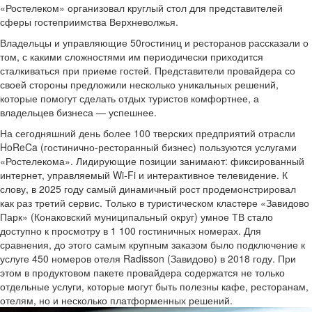
«Ростелеком» организовал круглый стол для представителей
сферы гостеприимства Верхневолжья.
Владельцы и управляющие 50гостиниц и ресторанов рассказали о
том, с какими сложностями им периодически приходится
сталкиваться при приеме гостей. Представители провайдера со
своей стороны предложили несколько уникальных решений,
которые помогут сделать отдых туристов комфортнее, а
владельцев бизнеса — успешнее.
На сегодняшний день более 100 тверских предприятий отрасли
HoReCa (гостинично-ресторанный бизнес) пользуются услугами
«Ростелекома». Лидирующие позиции занимают: фиксированный
интернет, управляемый Wi-Fi и интерактивное телевидение. К
слову, в 2025 году самый динамичный рост продемонстрировал
как раз третий сервис. Только в туристическом кластере «Завидово
Парк» (Конаковский муниципальный округ) умное ТВ стало
доступно к просмотру в 1 100 гостиничных номерах. Для
сравнения, до этого самым крупным заказом было подключение к
услуге 450 номеров отеля Radisson (Завидово) в 2018 году. При
этом в продуктовом пакете провайдера содержатся не только
отдельные услуги, которые могут быть полезны кафе, ресторанам,
отелям, но и несколько платформенных решений.