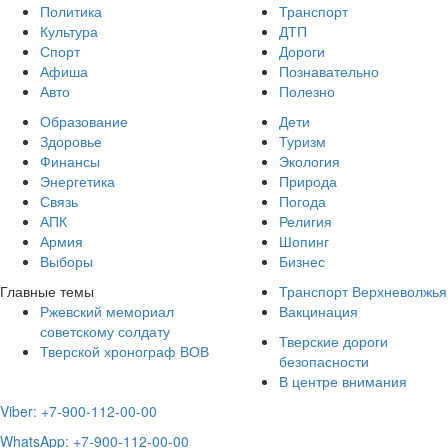
Политика
Транспорт
Культура
ДТП
Спорт
Дороги
Афиша
Познавательно
Авто
Полезно
Образование
Дети
Здоровье
Туризм
Финансы
Экология
Энергетика
Природа
Связь
Погода
АПК
Религия
Армия
Шопинг
Выборы
Бизнес
Главные темы
Транспорт Верхневолжья
Ржевский мемориал
Вакцинация
советскому солдату
Тверские дороги
Тверской хронограф ВОВ
безопасности
В центре внимания
Viber: +7-900-112-00-00
WhatsApp: +7-900-112-00-00