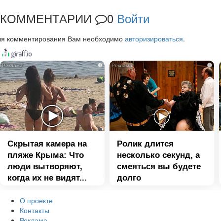
КОММЕНТАРИИ
0
Войти
ля комментирования Вам необходимо
авторизироваться
.
i
i
Скрытая камера на
Ролик длится
пляже Крыма: Что
несколько секунд, а
люди вытворяют,
смеяться вы будете
когда их не видят...
долго
О проекте
Контакты
Реклама