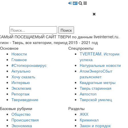
 САМЫЙ ПОСЕЩАЕМЫЙ САЙТ ТВЕРИ по данным liveinternet.ru.
гион - Тверь, все категории, период 2015 - 2021 год
Основное
Спецпроекты
Новости
TVERTEAM. Истории
Главное
успеха
#Стопкоронавирус
Натуральные новости
Актуально
АтомЭнергоСбыт
Хочу сказать
разъясняет
Интервью
Квадратные метры
Эксклюзив
Тверь старинная
Репортаж
Автостоп
Твериведение
Тверской умелец
Базовые рубрики
Разделы
Общество
ЖКХ
Происшествия
Криминал
Экономика
Закон и порядок