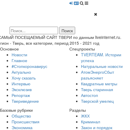
 САМЫЙ ПОСЕЩАЕМЫЙ САЙТ ТВЕРИ по данным liveinternet.ru.
гион - Тверь, все категории, период 2015 - 2021 год
Основное
Спецпроекты
Новости
TVERTEAM. Истории
Главное
успеха
#Стопкоронавирус
Натуральные новости
Актуально
АтомЭнергоСбыт
Хочу сказать
разъясняет
Интервью
Квадратные метры
Эксклюзив
Тверь старинная
Репортаж
Автостоп
Твериведение
Тверской умелец
Базовые рубрики
Разделы
Общество
ЖКХ
Происшествия
Криминал
Экономика
Закон и порядок