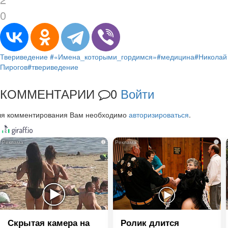
0
Твериведение
#«Имена_которыми_гордимся»
#медицина
#Николай
Пирогов
#твериведение
КОММЕНТАРИИ
0
Войти
ля комментирования Вам необходимо
авторизироваться
.
i
i
Скрытая камера на
Ролик длится