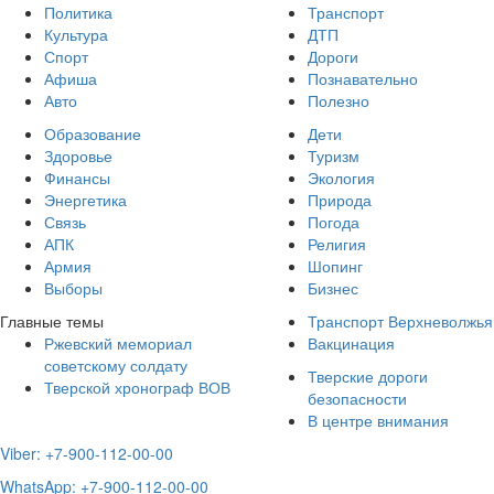
Политика
Транспорт
Культура
ДТП
Спорт
Дороги
Афиша
Познавательно
Авто
Полезно
Образование
Дети
Здоровье
Туризм
Финансы
Экология
Энергетика
Природа
Связь
Погода
АПК
Религия
Армия
Шопинг
Выборы
Бизнес
Главные темы
Транспорт Верхневолжья
Ржевский мемориал
Вакцинация
советскому солдату
Тверские дороги
Тверской хронограф ВОВ
безопасности
В центре внимания
Viber: +7-900-112-00-00
WhatsApp: +7-900-112-00-00