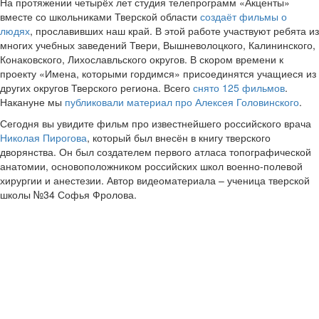
На протяжении четырёх лет студия телепрограмм «Акценты»
вместе со школьниками Тверской области
создаёт фильмы о
людях
, прославивших наш край. В этой работе участвуют ребята из
многих учебных заведений Твери, Вышневолоцкого, Калининского,
Конаковского, Лихославльского округов. В скором времени к
проекту «Имена, которыми гордимся» присоединятся учащиеся из
других округов Тверского региона. Всего
снято 125 фильмов
.
Накануне мы
публиковали материал про Алексея Головинского
.
Сегодня вы увидите фильм про известнейшего российского врача
Николая Пирогова
, который был внесён в книгу тверского
дворянства. Он был создателем первого атласа топографической
анатомии, основоположником российских школ военно-полевой
хирургии и анестезии. Автор видеоматериала – ученица тверской
школы №34 Софья Фролова.