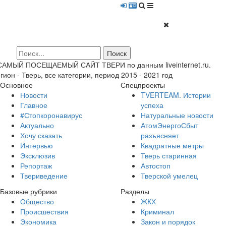
 САМЫЙ ПОСЕЩАЕМЫЙ САЙТ ТВЕРИ по данным liveinternet.ru.
гион - Тверь, все категории, период 2015 - 2021 год
Основное
Спецпроекты
Новости
TVERTEAM. Истории
Главное
успеха
#Стопкоронавирус
Натуральные новости
Актуально
АтомЭнергоСбыт
Хочу сказать
разъясняет
Интервью
Квадратные метры
Эксклюзив
Тверь старинная
Репортаж
Автостоп
Твериведение
Тверской умелец
Базовые рубрики
Разделы
Общество
ЖКХ
Происшествия
Криминал
Экономика
Закон и порядок