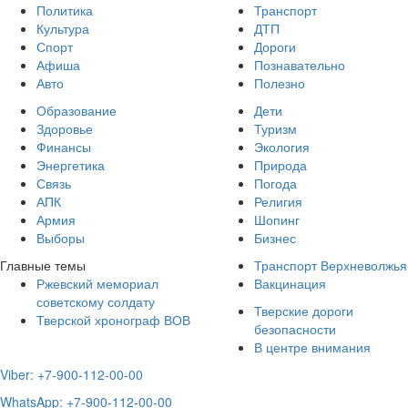
Политика
Транспорт
Культура
ДТП
Спорт
Дороги
Афиша
Познавательно
Авто
Полезно
Образование
Дети
Здоровье
Туризм
Финансы
Экология
Энергетика
Природа
Связь
Погода
АПК
Религия
Армия
Шопинг
Выборы
Бизнес
Главные темы
Транспорт Верхневолжья
Ржевский мемориал
Вакцинация
советскому солдату
Тверские дороги
Тверской хронограф ВОВ
безопасности
В центре внимания
Viber: +7-900-112-00-00
WhatsApp: +7-900-112-00-00