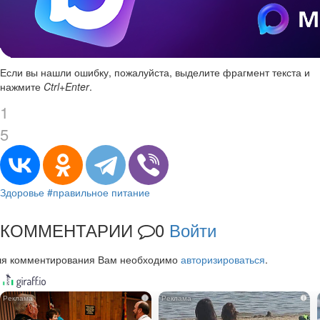
Если вы нашли ошибку, пожалуйста, выделите фрагмент текста и
нажмите
Ctrl+Enter
.
1
5
Здоровье
#правильное питание
КОММЕНТАРИИ
0
Войти
ля комментирования Вам необходимо
авторизироваться
.
i
i