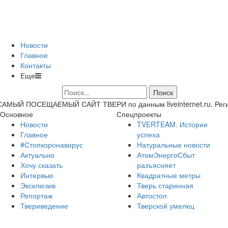
Новости
Главное
Контакты
Еще
САМЫЙ ПОСЕЩАЕМЫЙ САЙТ ТВЕРИ по данным liveinternet.ru. Регион 
Основное
Спецпроекты
Новости
TVERTEAM. Истории
Главное
успеха
#Стопкоронавирус
Натуральные новости
Актуально
АтомЭнергоСбыт
Хочу сказать
разъясняет
Интервью
Квадратные метры
Эксклюзив
Тверь старинная
Репортаж
Автостоп
Твериведение
Тверской умелец