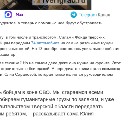
тудентов, а теперь с помощью неё будут обустраивать
у, в том числе и транспортом. Силами Фонда тверских
бойцам переданы
74 автомобиля
на самые различные нужды.
ровочных сетей. Но 13 октября состоялось уникальное событие –
скаватор.
ая техника? Но на самом деле даже она нужна на фронте. Этот
и строительстве блиндажей. А передача техники стала возможна
ти Юлии Сарановой, которая также является руководителем
ь бойцам в зоне СВО. Мы стараемся всеми
обираем гуманитарные грузы по заявкам, и уже
вительством Тверской области передавать
им ребятам, – рассказывает сама Юлия