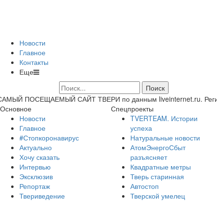
Новости
Главное
Контакты
Еще
САМЫЙ ПОСЕЩАЕМЫЙ САЙТ ТВЕРИ по данным liveinternet.ru. Регион 
Основное
Спецпроекты
Новости
TVERTEAM. Истории
Главное
успеха
#Стопкоронавирус
Натуральные новости
Актуально
АтомЭнергоСбыт
Хочу сказать
разъясняет
Интервью
Квадратные метры
Эксклюзив
Тверь старинная
Репортаж
Автостоп
Твериведение
Тверской умелец