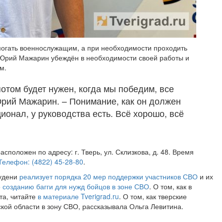
могать военнослужащим, а при необходимости проходить
Юрий Мажарин убеждён в необходимости своей работы и
м.
потом будет нужен, когда мы победим, все
 Юрий Мажарин. – Понимание, как он должен
ионал, у руководства есть. Всё хорошо, всё
оложен по адресу: г. Тверь, ул. Склизкова, д. 48. Время
Телефон: (4822) 45-28-80
.
Рудени
реализует порядка 20 мер поддержки участников СВО
и их
 созданию багги для нужд бойцов в зоне СВО
. О том, как в
та, читайте
в материале Tverigrad.ru
. О том, как тверские
кой области в зону СВО, рассказывала Ольга Левитина.