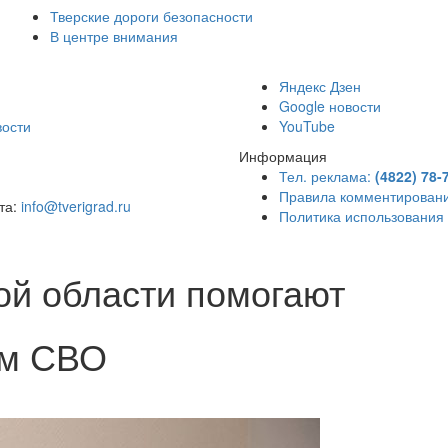
Тверские дороги безопасности
В центре внимания
)
Яндекс Дзен
Google новости
вости
YouTube
Информация
Тел. реклама:
(4822) 78-
Правила комментирован
чта:
info@tverigrad.ru
Политика использования
кой области помогают
ам СВО