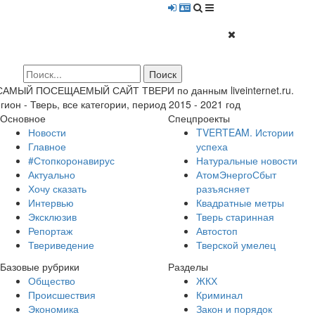
 САМЫЙ ПОСЕЩАЕМЫЙ САЙТ ТВЕРИ по данным liveinternet.ru.
гион - Тверь, все категории, период 2015 - 2021 год
Основное
Спецпроекты
Новости
TVERTEAM. Истории
Главное
успеха
#Стопкоронавирус
Натуральные новости
Актуально
АтомЭнергоСбыт
Хочу сказать
разъясняет
Интервью
Квадратные метры
Эксклюзив
Тверь старинная
Репортаж
Автостоп
Твериведение
Тверской умелец
Базовые рубрики
Разделы
Общество
ЖКХ
Происшествия
Криминал
Экономика
Закон и порядок