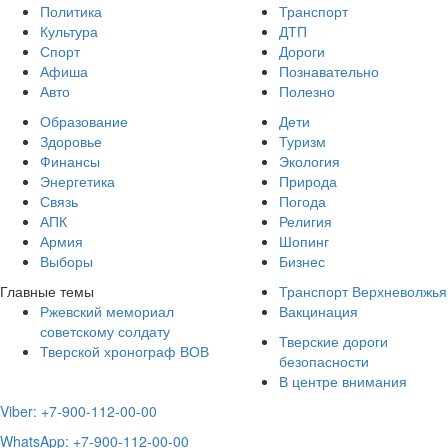
Политика
Транспорт
Культура
ДТП
Спорт
Дороги
Афиша
Познавательно
Авто
Полезно
Образование
Дети
Здоровье
Туризм
Финансы
Экология
Энергетика
Природа
Связь
Погода
АПК
Религия
Армия
Шопинг
Выборы
Бизнес
Главные темы
Транспорт Верхневолжья
Ржевский мемориал
Вакцинация
советскому солдату
Тверские дороги
Тверской хронограф ВОВ
безопасности
В центре внимания
Viber: +7-900-112-00-00
WhatsApp: +7-900-112-00-00