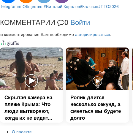
Telegramm
Общество
#Виталий Королев
#Калязин
#ПТО2026
КОММЕНТАРИИ
0
Войти
ля комментирования Вам необходимо
авторизироваться
.
i
i
Скрытая камера на
Ролик длится
пляже Крыма: Что
несколько секунд, а
люди вытворяют,
смеяться вы будете
когда их не видят...
долго
О проекте