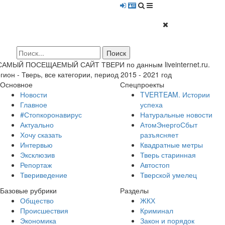
 САМЫЙ ПОСЕЩАЕМЫЙ САЙТ ТВЕРИ по данным liveinternet.ru.
гион - Тверь, все категории, период 2015 - 2021 год
Основное
Спецпроекты
Новости
TVERTEAM. Истории
Главное
успеха
#Стопкоронавирус
Натуральные новости
Актуально
АтомЭнергоСбыт
Хочу сказать
разъясняет
Интервью
Квадратные метры
Эксклюзив
Тверь старинная
Репортаж
Автостоп
Твериведение
Тверской умелец
Базовые рубрики
Разделы
Общество
ЖКХ
Происшествия
Криминал
Экономика
Закон и порядок