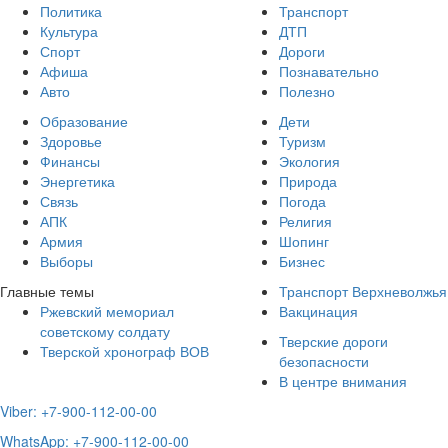
Политика
Транспорт
Культура
ДТП
Спорт
Дороги
Афиша
Познавательно
Авто
Полезно
Образование
Дети
Здоровье
Туризм
Финансы
Экология
Энергетика
Природа
Связь
Погода
АПК
Религия
Армия
Шопинг
Выборы
Бизнес
Главные темы
Транспорт Верхневолжья
Ржевский мемориал
Вакцинация
советскому солдату
Тверские дороги
Тверской хронограф ВОВ
безопасности
В центре внимания
Viber: +7-900-112-00-00
WhatsApp: +7-900-112-00-00