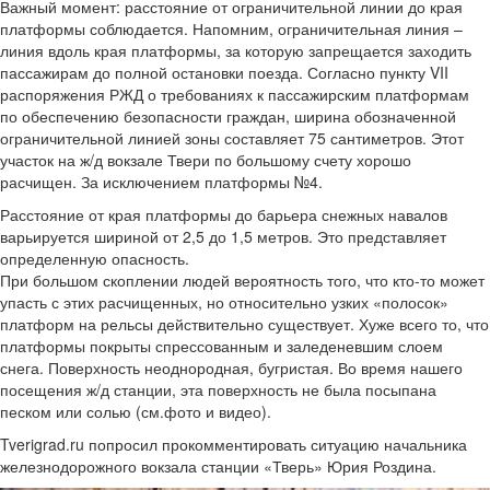
Важный момент: расстояние от ограничительной линии до края
платформы соблюдается. Напомним, ограничительная линия –
линия вдоль края платформы, за которую запрещается заходить
пассажирам до полной остановки поезда. Согласно пункту VII
распоряжения РЖД о требованиях к пассажирским платформам
по обеспечению безопасности граждан, ширина обозначенной
ограничительной линией зоны составляет 75 сантиметров. Этот
участок на ж/д вокзале Твери по большому счету хорошо
расчищен. За исключением платформы №4.
Расстояние от края платформы до барьера снежных навалов
варьируется шириной от 2,5 до 1,5 метров. Это представляет
определенную опасность.
При большом скоплении людей вероятность того, что кто-то может
упасть с этих расчищенных, но относительно узких «полосок»
платформ на рельсы действительно существует. Хуже всего то, что
платформы покрыты спрессованным и заледеневшим слоем
снега. Поверхность неоднородная, бугристая. Во время нашего
посещения ж/д станции, эта поверхность не была посыпана
песком или солью (см.фото и видео).
Tverigrad.ru попросил прокомментировать ситуацию начальника
железнодорожного вокзала станции «Тверь» Юрия Роздина.