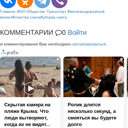
Главное
ЖКХ
Общество
Транспорт
#железнодорожный
вокзал
#очистка снега
#уборка снега
КОММЕНТАРИИ
0
Войти
ля комментирования Вам необходимо
авторизироваться
.
i
i
Скрытая камера на
Ролик длится
пляже Крыма: Что
несколько секунд, а
люди вытворяют,
смеяться вы будете
когда их не видят...
долго