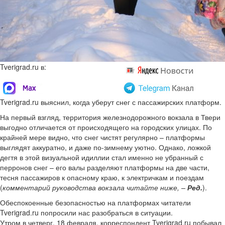
Tverigrad.ru в:
Tverigrad.ru выяснил, когда уберут снег с пассажирских платформ.
На первый взгляд, территория железнодорожного вокзала в Твери
выгодно отличается от происходящего на городских улицах. По
крайней мере видно, что снег чистят регулярно – платформы
выглядят аккуратно, и даже по-зимнему уютно. Однако, ложкой
дегтя в этой визуальной идиллии стал именно не убранный с
перронов снег – его валы разделяют платформы на две части,
тесня пассажиров к опасному краю, к электричкам и поездам
(
комментарий руководства вокзала читайте ниже, –
Ред.
).
Обеспокоенные безопасностью на платформах читатели
Tverigrad.ru попросили нас разобраться в ситуации.
Утром в четверг, 18 февраля, корреспондент Tverigrad.ru побывал