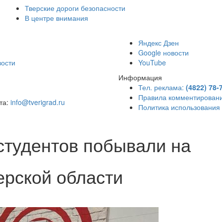
Тверские дороги безопасности
В центре внимания
)
Яндекс Дзен
Google новости
вости
YouTube
Информация
Тел. реклама:
(4822) 78-
Правила комментирован
чта:
info@tverigrad.ru
Политика использования
студентов побывали на
ерской области