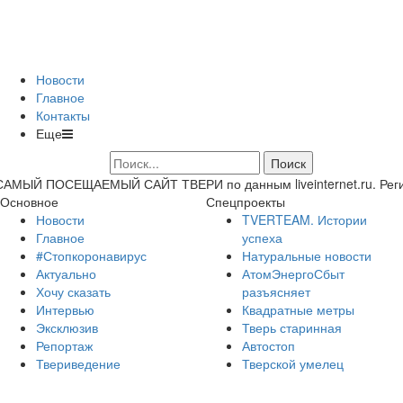
Новости
Главное
Контакты
Еще
САМЫЙ ПОСЕЩАЕМЫЙ САЙТ ТВЕРИ по данным liveinternet.ru. Регион 
Основное
Спецпроекты
Новости
TVERTEAM. Истории
Главное
успеха
#Стопкоронавирус
Натуральные новости
Актуально
АтомЭнергоСбыт
Хочу сказать
разъясняет
Интервью
Квадратные метры
Эксклюзив
Тверь старинная
Репортаж
Автостоп
Твериведение
Тверской умелец