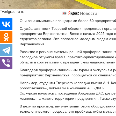
Tverigrad.ru в:
Они ознакомились с площадками более 60 предприятий
Служба занятости Тверской области продолжает орган
предприятия Верхневолжья. Всего с начала 2025 года 
студентов региона. Это позволило молодым людям озн
Верхневолжья.
Развитие в регионе системы ранней профориентации, 
свободное от учебы время, практико-ориентированное 
области в соответствии с президентским национальным
Благодаря профориентационным турам и экскурсиям ре
предприятиях Верхневолжья, пообщаться со специалис
Например, студенты Тверского колледжа имени А.Н. К
робототехника», побывали в компании АО «ДКС».
Экскурсия началась с посещения Академии ДКС, где 
комплекс на макете территории предприятия. Также ст
В цеху по производству электрощитового оборудовани
технологического процесса: это пробивка, гибка метал