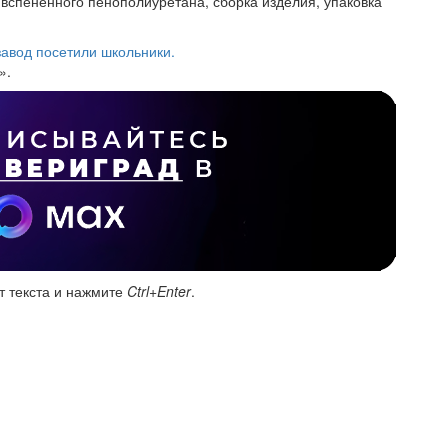
вспененного пенополиуретана, сборка изделия, упаковка
завод посетили школьники.
».
т текста и нажмите
Ctrl+Enter
.