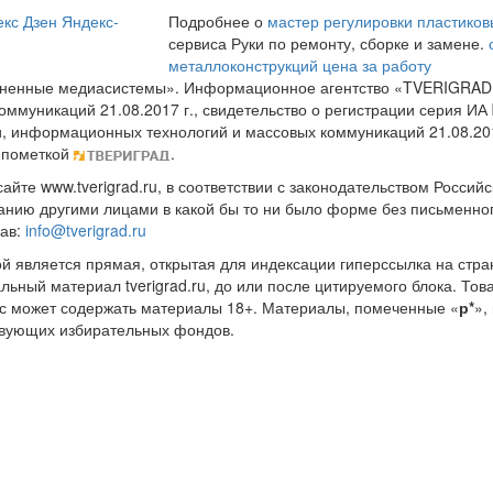
кс Дзен
Яндекс-
Подробнее о
мастер регулировки пластиков
сервиса Руки по ремонту, сборке и замене.
металлоконструкций цена за работу
диненные медиасистемы». Информационное агентство «TVERIGRAD
оммуникаций 21.08.2017 г., свидетельство о регистрации серия 
и, информационных технологий и массовых коммуникаций 21.08.20
 пометкой
.
те www.tverigrad.ru, в соответствии с законодательством Россий
нию другими лицами в какой бы то ни было форме без письменног
рав:
info@tverigrad.ru
ой является прямая, открытая для индексации гиперссылка на стра
льный материал tverigrad.ru, до или после цитируемого блока. 
с может содержать материалы 18+. Материалы, помеченные «
р*
»,
ствующих избирательных фондов.