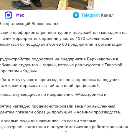
 и организаций Верхневолжья.
изацию профориентационных туров и экскурсий для молодежи на
в таких мероприятиях приняли участие 1370 школьников и
акомиться с площадками более 60 предприятий и организаций
трудоустройство подростков на предприятия Верхневолжья в
обучение студентов – задачи, которые реализуются в Тверской
 проектом «Кадры».
бята могут увидеть производственные процессы на ведущих
тами, заинтересоваться той или иной профессией.
оняева, обучающиеся по направлению «Мехатроника и
ребятам наглядно продемонстрировали весь промышленный
удентам показали образцы продукции и новинок производства.
я молодые люди познакомились со всеми этапами
ла, лазерная, контактная и полуавтоматическая роботизированная