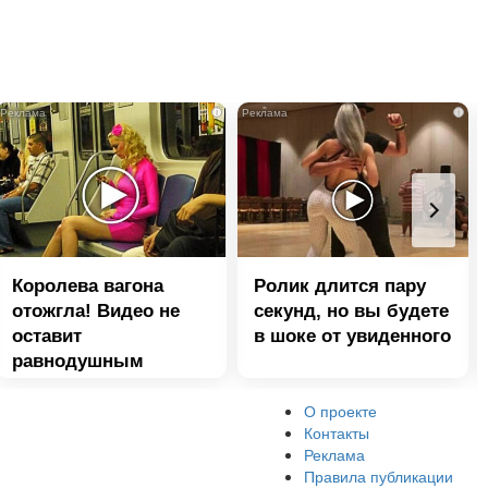
i
i
Королева вагона
Ролик длится пару
отожгла! Видео не
секунд, но вы будете
оставит
в шоке от увиденного
равнодушным
О проекте
Контакты
Реклама
Правила публикации