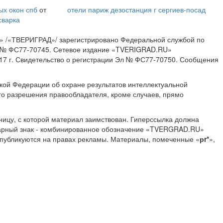
ых окон спб
от
отели париж
дезостанция г сергиев-посад
сварка
» /«ТВЕРИГРАД»/ зарегистрировано Федеральной службой по
ИА № ФС77-70745. Сетевое издание «TVERIGRAD.RU»
17 г. Свидетельство о регистрации Эл № ФС77-70750. Сообщения
ской Федерации об охране результатов интеллектуальной
о разрешения правообладателя, кроме случаев, прямо
ницу, с которой материал заимствован. Гиперссылка должна
Товарный знак - комбинированное обозначение «TVERGRAD.RU»
 публикуются на правах рекламы. Материалы, помеченные «
рr*
»,