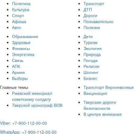
Политика
Транспорт
Культура
ДТП
Спорт
Дороги
Афиша
Познавательно
Авто
Полезно
Образование
Дети
Здоровье
Туризм
Финансы
Экология
Энергетика
Природа
Связь
Погода
АПК
Религия
Армия
Шопинг
Выборы
Бизнес
Главные темы
Транспорт Верхневолжья
Ржевский мемориал
Вакцинация
советскому солдату
Тверские дороги
Тверской хронограф ВОВ
безопасности
В центре внимания
Viber: +7-900-112-00-00
WhatsApp: +7-900-112-00-00