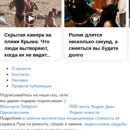
Скрытая камера на
Ролик длится
пляже Крыма: Что
несколько секунд, а
люди вытворяют,
смеяться вы будете
когда их не видят...
долго
О проекте
Контакты
Реклама
Правила публикации
Подписывайтесь на наши соц. сети:
мы дарим подарки подписчикам :)
ВКонтакте
Telegram
RSS лента
Яндекс Дзен
Одноклассники
Яндекс-новости
Подробнее о
замена вентилятора кондиционера стоимость
от
сервиса Руки по ремонту, сборке и замене.
видеосъемка свадьбы
цена
хостел ульяновск
вывести клопов