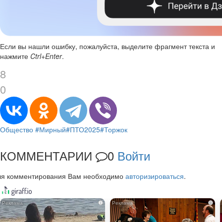
Если вы нашли ошибку, пожалуйста, выделите фрагмент текста и
нажмите
Ctrl+Enter
.
8
0
Общество
#Мирный
#ПТО2025
#Торжок
КОММЕНТАРИИ
0
Войти
ля комментирования Вам необходимо
авторизироваться
.
i
i