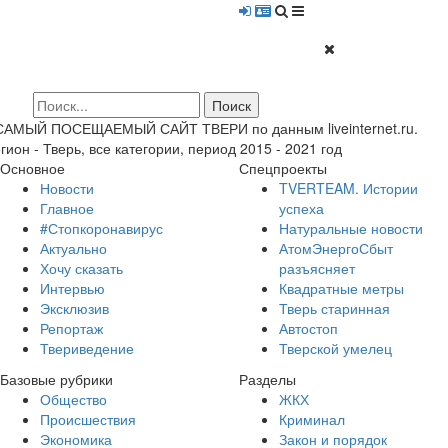
 САМЫЙ ПОСЕЩАЕМЫЙ САЙТ ТВЕРИ по данным liveinternet.ru.
гион - Тверь, все категории, период 2015 - 2021 год
Основное
Спецпроекты
Новости
TVERTEAM. Истории
Главное
успеха
#Стопкоронавирус
Натуральные новости
Актуально
АтомЭнергоСбыт
Хочу сказать
разъясняет
Интервью
Квадратные метры
Эксклюзив
Тверь старинная
Репортаж
Автостоп
Твериведение
Тверской умелец
Базовые рубрики
Разделы
Общество
ЖКХ
Происшествия
Криминал
Экономика
Закон и порядок