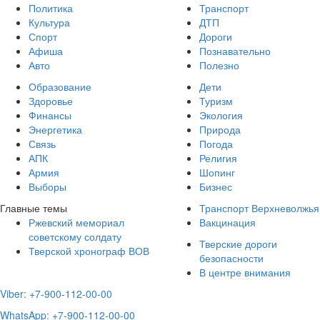
Политика
Транспорт
Культура
ДТП
Спорт
Дороги
Афиша
Познавательно
Авто
Полезно
Образование
Дети
Здоровье
Туризм
Финансы
Экология
Энергетика
Природа
Связь
Погода
АПК
Религия
Армия
Шопинг
Выборы
Бизнес
Главные темы
Транспорт Верхневолжья
Ржевский мемориал
Вакцинация
советскому солдату
Тверские дороги
Тверской хронограф ВОВ
безопасности
В центре внимания
Viber: +7-900-112-00-00
WhatsApp: +7-900-112-00-00