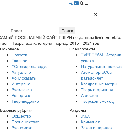
 САМЫЙ ПОСЕЩАЕМЫЙ САЙТ ТВЕРИ по данным liveinternet.ru.
гион - Тверь, все категории, период 2015 - 2021 год
Основное
Спецпроекты
Новости
TVERTEAM. Истории
Главное
успеха
#Стопкоронавирус
Натуральные новости
Актуально
АтомЭнергоСбыт
Хочу сказать
разъясняет
Интервью
Квадратные метры
Эксклюзив
Тверь старинная
Репортаж
Автостоп
Твериведение
Тверской умелец
Базовые рубрики
Разделы
Общество
ЖКХ
Происшествия
Криминал
Экономика
Закон и порядок