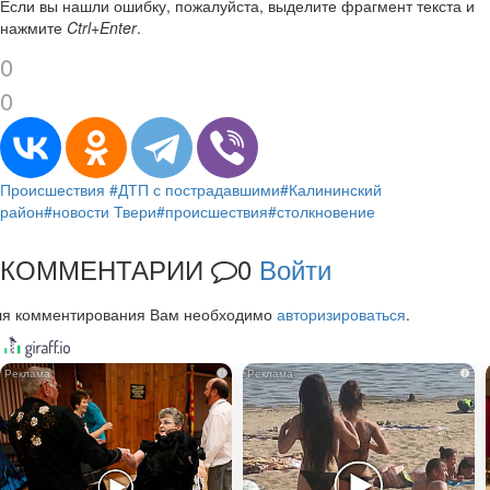
Если вы нашли ошибку, пожалуйста, выделите фрагмент текста и
нажмите
Ctrl+Enter
.
0
0
Происшествия
#ДТП с пострадавшими
#Калининский
район
#новости Твери
#происшествия
#столкновение
КОММЕНТАРИИ
0
Войти
ля комментирования Вам необходимо
авторизироваться
.
i
i