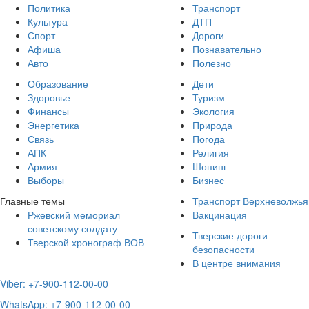
Политика
Транспорт
Культура
ДТП
Спорт
Дороги
Афиша
Познавательно
Авто
Полезно
Образование
Дети
Здоровье
Туризм
Финансы
Экология
Энергетика
Природа
Связь
Погода
АПК
Религия
Армия
Шопинг
Выборы
Бизнес
Главные темы
Транспорт Верхневолжья
Ржевский мемориал
Вакцинация
советскому солдату
Тверские дороги
Тверской хронограф ВОВ
безопасности
В центре внимания
Viber: +7-900-112-00-00
WhatsApp: +7-900-112-00-00