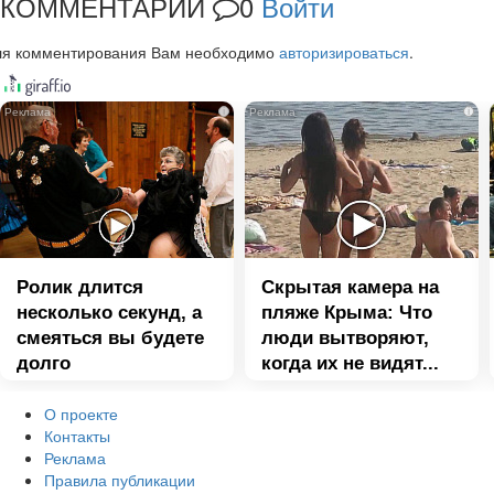
КОММЕНТАРИИ
0
Войти
ля комментирования Вам необходимо
авторизироваться
.
i
i
Ролик длится
Скрытая камера на
несколько секунд, а
пляже Крыма: Что
смеяться вы будете
люди вытворяют,
долго
когда их не видят...
О проекте
Контакты
Реклама
Правила публикации