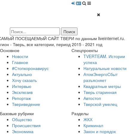
 САМЫЙ ПОСЕЩАЕМЫЙ САЙТ ТВЕРИ по данным liveinternet.ru.
гион - Тверь, все категории, период 2015 - 2021 год
Основное
Спецпроекты
Новости
TVERTEAM. Истории
Главное
успеха
#Стопкоронавирус
Натуральные новости
Актуально
АтомЭнергоСбыт
Хочу сказать
разъясняет
Интервью
Квадратные метры
Эксклюзив
Тверь старинная
Репортаж
Автостоп
Твериведение
Тверской умелец
Базовые рубрики
Разделы
Общество
ЖКХ
Происшествия
Криминал
Экономика
Закон и порядок