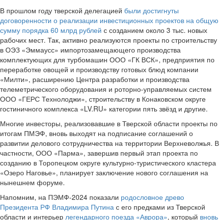
В прошлом году тверской делегацией
были достигнуты
договоренности о реализации инвестиционных проектов на общую
сумму порядка 60 млрд рублей
с созданием около 3 тыс. новых
рабочих мест. Так, активно реализуются проекты по строительству
в ОЭЗ «Эммаусс» импортозамещающего производства
комплектующих для турбомашин ООО «ГК ВСК», предприятия по
переработке овощей и производству готовых блюд компании
«Милти», расширению Центра разработки и производства
телеметрического оборудования и роторно-управляемых систем
ООО «ГЕРС Технолоджи», строительству в Конаковском округе
гостиничного комплекса «LV.RU» категории пять звёзд и другие.
Многие инвесторы, реализовавшие в Тверской области проекты по
итогам ПМЭФ, вновь выходят на подписание соглашений о
развитии делового сотрудничества на территории Верхневолжья. В
частности, ООО «Парма», завершив первый этап проекта по
созданию в Торопецком округе культурно-туристического кластера
«Озеро Наговье», планирует заключение нового соглашения на
нынешнем форуме.
Напомним, на ПЭМФ-2024 показали
родословное древо
Президента РФ Владимира Путина
с его предками из Тверской
области и интерьер
легендарного поезда «Аврора»
, который
вновь