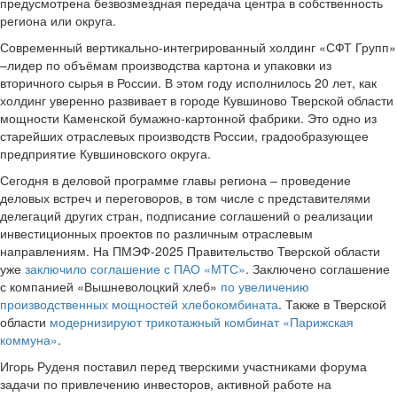
предусмотрена безвозмездная передача центра в собственность
региона или округа.
Современный вертикально-интегрированный холдинг «СФТ Групп»
–лидер по объёмам производства картона и упаковки из
вторичного сырья в России. В этом году исполнилось 20 лет, как
холдинг уверенно развивает в городе Кувшиново Тверской области
мощности Каменской бумажно-картонной фабрики. Это одно из
старейших отраслевых производств России, градообразующее
предприятие Кувшиновского округа.
Сегодня в деловой программе главы региона – проведение
деловых встреч и переговоров, в том числе с представителями
делегаций других стран, подписание соглашений о реализации
инвестиционных проектов по различным отраслевым
направлениям. На ПМЭФ-2025 Правительство Тверской области
уже
заключило соглашение с ПАО «МТС»
. Заключено соглашение
с компанией «Вышневолоцкий хлеб»
по увеличению
производственных мощностей хлебокомбината
. Также в Тверской
области
модернизируют трикотажный комбинат «Парижская
коммуна»
.
Игорь Руденя поставил перед тверскими участниками форума
задачи по привлечению инвесторов, активной работе на