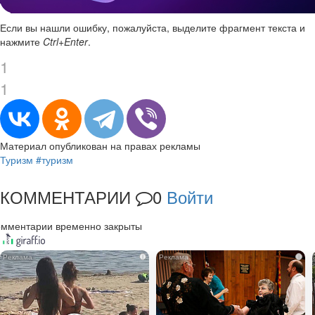
Если вы нашли ошибку, пожалуйста, выделите фрагмент текста и
нажмите
Ctrl+Enter
.
1
1
Материал опубликован на правах рекламы
Туризм
#туризм
КОММЕНТАРИИ
0
Войти
омментарии временно закрыты
i
i