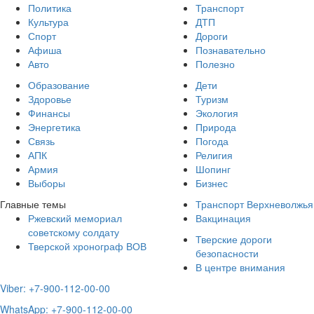
Политика
Транспорт
Культура
ДТП
Спорт
Дороги
Афиша
Познавательно
Авто
Полезно
Образование
Дети
Здоровье
Туризм
Финансы
Экология
Энергетика
Природа
Связь
Погода
АПК
Религия
Армия
Шопинг
Выборы
Бизнес
Главные темы
Транспорт Верхневолжья
Ржевский мемориал
Вакцинация
советскому солдату
Тверские дороги
Тверской хронограф ВОВ
безопасности
В центре внимания
Viber: +7-900-112-00-00
WhatsApp: +7-900-112-00-00