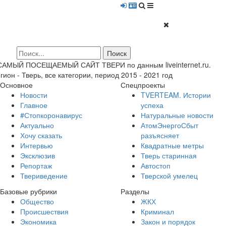
 САМЫЙ ПОСЕЩАЕМЫЙ САЙТ ТВЕРИ по данным liveinternet.ru.
гион - Тверь, все категории, период 2015 - 2021 год
Основное
Спецпроекты
Новости
TVERTEAM. Истории
Главное
успеха
#Стопкоронавирус
Натуральные новости
Актуально
АтомЭнергоСбыт
Хочу сказать
разъясняет
Интервью
Квадратные метры
Эксклюзив
Тверь старинная
Репортаж
Автостоп
Твериведение
Тверской умелец
Базовые рубрики
Разделы
Общество
ЖКХ
Происшествия
Криминал
Экономика
Закон и порядок