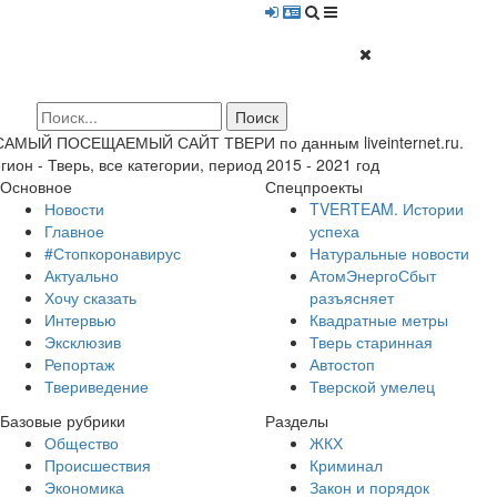
 САМЫЙ ПОСЕЩАЕМЫЙ САЙТ ТВЕРИ по данным liveinternet.ru.
гион - Тверь, все категории, период 2015 - 2021 год
Основное
Спецпроекты
Новости
TVERTEAM. Истории
Главное
успеха
#Стопкоронавирус
Натуральные новости
Актуально
АтомЭнергоСбыт
Хочу сказать
разъясняет
Интервью
Квадратные метры
Эксклюзив
Тверь старинная
Репортаж
Автостоп
Твериведение
Тверской умелец
Базовые рубрики
Разделы
Общество
ЖКХ
Происшествия
Криминал
Экономика
Закон и порядок