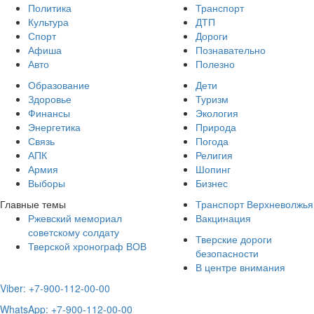
Политика
Транспорт
Культура
ДТП
Спорт
Дороги
Афиша
Познавательно
Авто
Полезно
Образование
Дети
Здоровье
Туризм
Финансы
Экология
Энергетика
Природа
Связь
Погода
АПК
Религия
Армия
Шопинг
Выборы
Бизнес
Главные темы
Транспорт Верхневолжья
Ржевский мемориал
Вакцинация
советскому солдату
Тверские дороги
Тверской хронограф ВОВ
безопасности
В центре внимания
Viber: +7-900-112-00-00
WhatsApp: +7-900-112-00-00