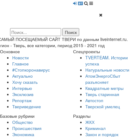
 САМЫЙ ПОСЕЩАЕМЫЙ САЙТ ТВЕРИ по данным liveinternet.ru.
гион - Тверь, все категории, период 2015 - 2021 год
Основное
Спецпроекты
Новости
TVERTEAM. Истории
Главное
успеха
#Стопкоронавирус
Натуральные новости
Актуально
АтомЭнергоСбыт
Хочу сказать
разъясняет
Интервью
Квадратные метры
Эксклюзив
Тверь старинная
Репортаж
Автостоп
Твериведение
Тверской умелец
Базовые рубрики
Разделы
Общество
ЖКХ
Происшествия
Криминал
Экономика
Закон и порядок