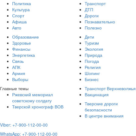
Политика
Транспорт
Культура
ДТП
Спорт
Дороги
Афиша
Познавательно
Авто
Полезно
Образование
Дети
Здоровье
Туризм
Финансы
Экология
Энергетика
Природа
Связь
Погода
АПК
Религия
Армия
Шопинг
Выборы
Бизнес
Главные темы
Транспорт Верхневолжья
Ржевский мемориал
Вакцинация
советскому солдату
Тверские дороги
Тверской хронограф ВОВ
безопасности
В центре внимания
Viber: +7-900-112-00-00
WhatsApp: +7-900-112-00-00