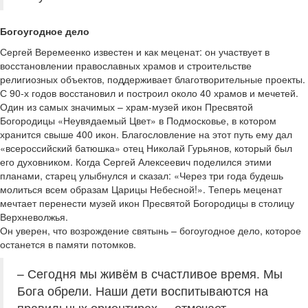
Богоугодное дело
Сергей Веремеенко известен и как меценат: он участвует в
восстановлении православных храмов и строительстве
религиозных объектов, поддерживает благотворительные проекты.
С 90-х годов восстановил и построил около 40 храмов и мечетей.
Один из самых значимых – храм-музей икон Пресвятой
Богородицы «Неувядаемый Цвет» в Подмосковье, в котором
хранится свыше 400 икон. Благословление на этот путь ему дал
«всероссийский батюшка» отец Николай Гурьянов, который был
его духовником. Когда Сергей Алексеевич поделился этими
планами, старец улыбнулся и сказал: «Через три года будешь
молиться всем образам Царицы Небесной!». Теперь меценат
мечтает перенести музей икон Пресвятой Богородицы в столицу
Верхневолжья.
Он уверен, что возрождение святынь – богоугодное дело, которое
останется в памяти потомков.
– Сегодня мы живём в счастливое время. Мы
Бога обрели. Наши дети воспитываются на
правильных ориентирах, – отмечает