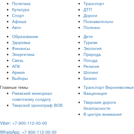
Политика
Транспорт
Культура
ДТП
Спорт
Дороги
Афиша
Познавательно
Авто
Полезно
Образование
Дети
Здоровье
Туризм
Финансы
Экология
Энергетика
Природа
Связь
Погода
АПК
Религия
Армия
Шопинг
Выборы
Бизнес
Главные темы
Транспорт Верхневолжья
Ржевский мемориал
Вакцинация
советскому солдату
Тверские дороги
Тверской хронограф ВОВ
безопасности
В центре внимания
Viber: +7-900-112-00-00
WhatsApp: +7-900-112-00-00