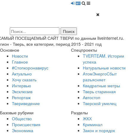
 САМЫЙ ПОСЕЩАЕМЫЙ САЙТ ТВЕРИ по данным liveinternet.ru.
гион - Тверь, все категории, период 2015 - 2021 год
Основное
Спецпроекты
Новости
TVERTEAM. Истории
Главное
успеха
#Стопкоронавирус
Натуральные новости
Актуально
АтомЭнергоСбыт
Хочу сказать
разъясняет
Интервью
Квадратные метры
Эксклюзив
Тверь старинная
Репортаж
Автостоп
Твериведение
Тверской умелец
Базовые рубрики
Разделы
Общество
ЖКХ
Происшествия
Криминал
Экономика
Закон и порядок