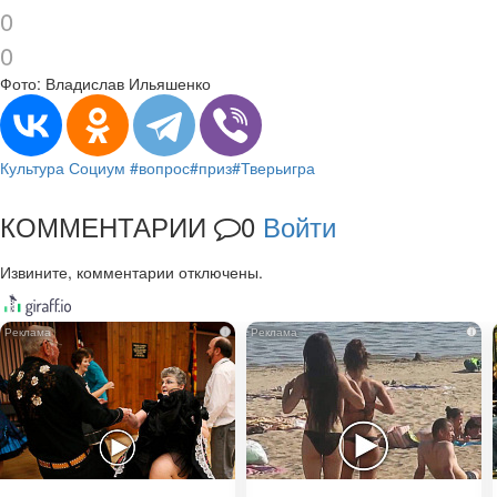
0
0
Фото: Владислав Ильяшенко
Культура
Социум
#вопрос
#приз
#Тверьигра
КОММЕНТАРИИ
0
Войти
Извините, комментарии отключены.
i
i