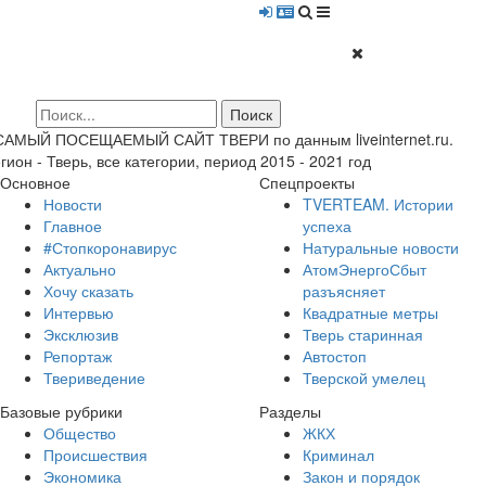
 САМЫЙ ПОСЕЩАЕМЫЙ САЙТ ТВЕРИ по данным liveinternet.ru.
гион - Тверь, все категории, период 2015 - 2021 год
Основное
Спецпроекты
Новости
TVERTEAM. Истории
Главное
успеха
#Стопкоронавирус
Натуральные новости
Актуально
АтомЭнергоСбыт
Хочу сказать
разъясняет
Интервью
Квадратные метры
Эксклюзив
Тверь старинная
Репортаж
Автостоп
Твериведение
Тверской умелец
Базовые рубрики
Разделы
Общество
ЖКХ
Происшествия
Криминал
Экономика
Закон и порядок