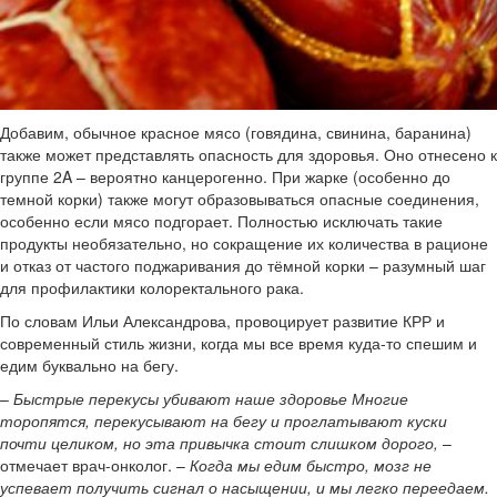
Добавим, обычное красное мясо (говядина, свинина, баранина)
также может представлять опасность для здоровья. Оно отнесено к
группе 2A – вероятно канцерогенно. При жарке (особенно до
темной корки) также могут образовываться опасные соединения,
особенно если мясо подгорает. Полностью исключать такие
продукты необязательно, но сокращение их количества в рационе
и отказ от частого поджаривания до тёмной корки – разумный шаг
для профилактики колоректального рака.
По словам Ильи Александрова, провоцирует развитие КРР и
современный стиль жизни, когда мы все время куда-то спешим и
едим буквально на бегу.
–
Быстрые перекусы убивают наше здоровье Многие
торопятся, перекусывают на бегу и проглатывают куски
почти целиком, но эта привычка стоит слишком дорого,
–
отмечает врач-онколог. –
Когда мы едим быстро, мозг не
успевает получить сигнал о насыщении, и мы легко переедаем.