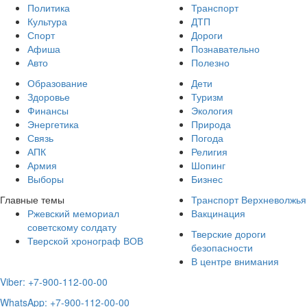
Политика
Транспорт
Культура
ДТП
Спорт
Дороги
Афиша
Познавательно
Авто
Полезно
Образование
Дети
Здоровье
Туризм
Финансы
Экология
Энергетика
Природа
Связь
Погода
АПК
Религия
Армия
Шопинг
Выборы
Бизнес
Главные темы
Транспорт Верхневолжья
Ржевский мемориал
Вакцинация
советскому солдату
Тверские дороги
Тверской хронограф ВОВ
безопасности
В центре внимания
Viber: +7-900-112-00-00
WhatsApp: +7-900-112-00-00