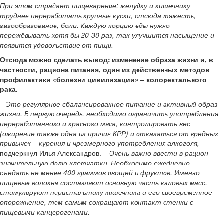
При этом страдает пищеварение: желудку и кишечнику
труднее переработать крупные куски, отсюда тяжесть,
газообразование, боли. Каждую порцию еды нужно
пережёвывать хотя бы 20-30 раз, так улучшится насыщение и
появится удовольствие от пищи.
Отсюда можно сделать вывод: изменение образа жизни и, в
частности, рациона питания, один из действенных методов
профилактики «болезни цивилизации» – колоректального
рака.
–
Это регулярное сбалансированное питание и активный образ
жизни. В первую очередь, необходимо ограничить употребления
переработанного и красного мяса, контролировать вес
(ожирение также одна из причин КРР) и отказаться от вредных
привычек – курения и чрезмерного употребления алкоголя,
–
подчеркнул Илья Александров. –
Очень важно ввести в рацион
значительную долю клетчатки. Необходимо ежедневно
съедать не менее 400 граммов овощей и фруктов. Именно
пищевые волокна составляют основную часть каловых масс,
стимулируют перистальтику кишечника и его своевременное
опорожнение, тем самым сокращают контакт стенки с
пищевыми канцерогенами.