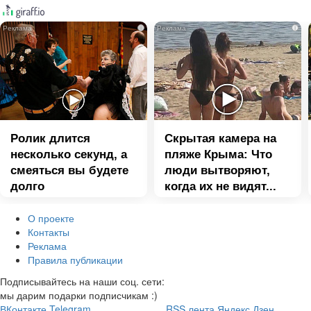
i
i
Ролик длится
Скрытая камера на
несколько секунд, а
пляже Крыма: Что
смеяться вы будете
люди вытворяют,
долго
когда их не видят...
О проекте
Контакты
Реклама
Правила публикации
Подписывайтесь на наши соц. сети:
мы дарим подарки подписчикам :)
ВКонтакте
Telegram
RSS лента
Яндекс Дзен