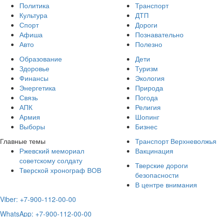
Политика
Транспорт
Культура
ДТП
Спорт
Дороги
Афиша
Познавательно
Авто
Полезно
Образование
Дети
Здоровье
Туризм
Финансы
Экология
Энергетика
Природа
Связь
Погода
АПК
Религия
Армия
Шопинг
Выборы
Бизнес
Главные темы
Транспорт Верхневолжья
Ржевский мемориал
Вакцинация
советскому солдату
Тверские дороги
Тверской хронограф ВОВ
безопасности
В центре внимания
Viber: +7-900-112-00-00
WhatsApp: +7-900-112-00-00