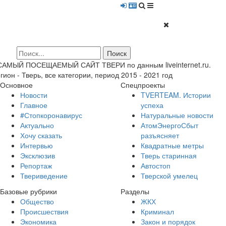
 САМЫЙ ПОСЕЩАЕМЫЙ САЙТ ТВЕРИ по данным liveinternet.ru.
гион - Тверь, все категории, период 2015 - 2021 год
Основное
Спецпроекты
Новости
TVERTEAM. Истории
Главное
успеха
#Стопкоронавирус
Натуральные новости
Актуально
АтомЭнергоСбыт
Хочу сказать
разъясняет
Интервью
Квадратные метры
Эксклюзив
Тверь старинная
Репортаж
Автостоп
Твериведение
Тверской умелец
Базовые рубрики
Разделы
Общество
ЖКХ
Происшествия
Криминал
Экономика
Закон и порядок