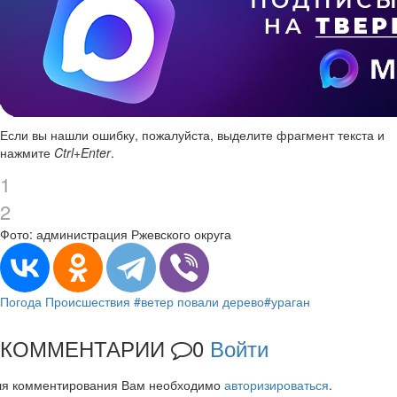
Если вы нашли ошибку, пожалуйста, выделите фрагмент текста и
нажмите
Ctrl+Enter
.
1
2
Фото: администрация Ржевского округа
Погода
Происшествия
#ветер повали дерево
#ураган
КОММЕНТАРИИ
0
Войти
ля комментирования Вам необходимо
авторизироваться
.