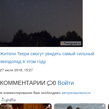
Жители Твери смогут увидеть самый сильный
звездопад в этом году
27 июля 2018, 15:27
КОММЕНТАРИИ
0
Войти
ля комментирования Вам необходимо
авторизироваться
.
i
i