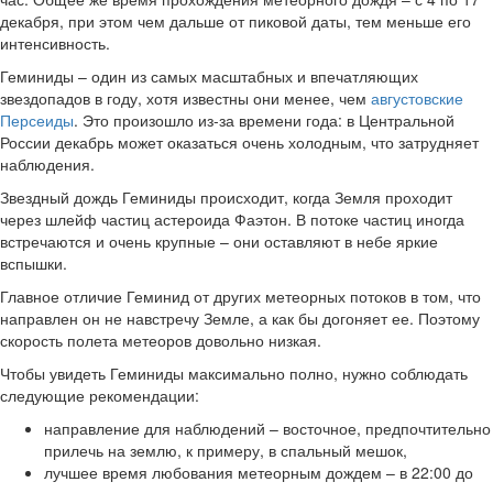
декабря, при этом чем дальше от пиковой даты, тем меньше его
интенсивность.
Геминиды – один из самых масштабных и впечатляющих
звездопадов в году, хотя известны они менее, чем
августовские
Персеиды
. Это произошло из-за времени года: в Центральной
России декабрь может оказаться очень холодным, что затрудняет
наблюдения.
Звездный дождь Геминиды происходит, когда Земля проходит
через шлейф частиц астероида Фаэтон. В потоке частиц иногда
встречаются и очень крупные – они оставляют в небе яркие
вспышки.
Главное отличие Геминид от других метеорных потоков в том, что
направлен он не навстречу Земле, а как бы догоняет ее. Поэтому
скорость полета метеоров довольно низкая.
Чтобы увидеть Геминиды максимально полно, нужно соблюдать
следующие рекомендации:
направление для наблюдений – восточное, предпочтительно
прилечь на землю, к примеру, в спальный мешок,
лучшее время любования метеорным дождем – в 22:00 до