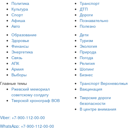
Политика
Транспорт
Культура
ДТП
Спорт
Дороги
Афиша
Познавательно
Авто
Полезно
Образование
Дети
Здоровье
Туризм
Финансы
Экология
Энергетика
Природа
Связь
Погода
АПК
Религия
Армия
Шопинг
Выборы
Бизнес
Главные темы
Транспорт Верхневолжья
Ржевский мемориал
Вакцинация
советскому солдату
Тверские дороги
Тверской хронограф ВОВ
безопасности
В центре внимания
Viber: +7-900-112-00-00
WhatsApp: +7-900-112-00-00