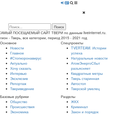
 САМЫЙ ПОСЕЩАЕМЫЙ САЙТ ТВЕРИ по данным liveinternet.ru.
гион - Тверь, все категории, период 2015 - 2021 год
Основное
Спецпроекты
Новости
TVERTEAM. Истории
Главное
успеха
#Стопкоронавирус
Натуральные новости
Актуально
АтомЭнергоСбыт
Хочу сказать
разъясняет
Интервью
Квадратные метры
Эксклюзив
Тверь старинная
Репортаж
Автостоп
Твериведение
Тверской умелец
Базовые рубрики
Разделы
Общество
ЖКХ
Происшествия
Криминал
Экономика
Закон и порядок