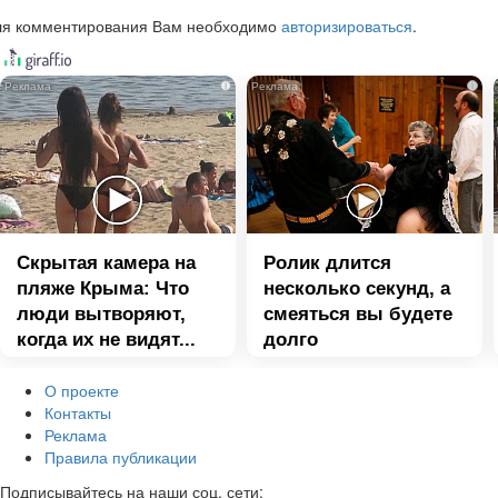
ля комментирования Вам необходимо
авторизироваться
.
i
i
Скрытая камера на
Ролик длится
пляже Крыма: Что
несколько секунд, а
люди вытворяют,
смеяться вы будете
когда их не видят...
долго
О проекте
Контакты
Реклама
Правила публикации
Подписывайтесь на наши соц. сети: