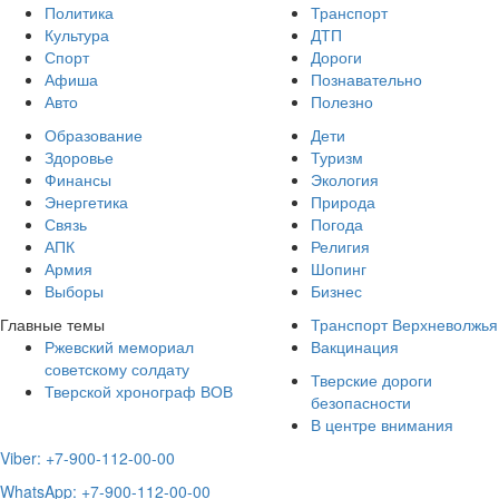
Политика
Транспорт
Культура
ДТП
Спорт
Дороги
Афиша
Познавательно
Авто
Полезно
Образование
Дети
Здоровье
Туризм
Финансы
Экология
Энергетика
Природа
Связь
Погода
АПК
Религия
Армия
Шопинг
Выборы
Бизнес
Главные темы
Транспорт Верхневолжья
Ржевский мемориал
Вакцинация
советскому солдату
Тверские дороги
Тверской хронограф ВОВ
безопасности
В центре внимания
Viber: +7-900-112-00-00
WhatsApp: +7-900-112-00-00