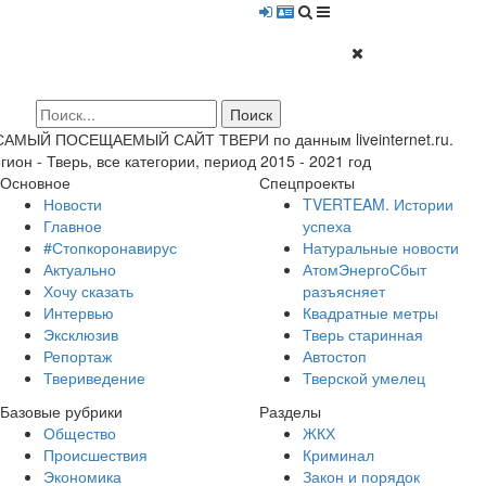
 САМЫЙ ПОСЕЩАЕМЫЙ САЙТ ТВЕРИ по данным liveinternet.ru.
гион - Тверь, все категории, период 2015 - 2021 год
Основное
Спецпроекты
Новости
TVERTEAM. Истории
Главное
успеха
#Стопкоронавирус
Натуральные новости
Актуально
АтомЭнергоСбыт
Хочу сказать
разъясняет
Интервью
Квадратные метры
Эксклюзив
Тверь старинная
Репортаж
Автостоп
Твериведение
Тверской умелец
Базовые рубрики
Разделы
Общество
ЖКХ
Происшествия
Криминал
Экономика
Закон и порядок