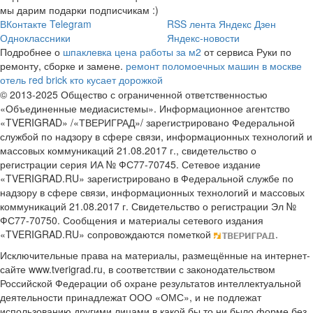
мы дарим подарки подписчикам :)
ВКонтакте
Telegram
RSS лента
Яндекс Дзен
Одноклассники
Яндекс-новости
Подробнее о
шпаклевка цена работы за м2
от сервиса Руки по
ремонту, сборке и замене.
ремонт поломоечных машин в москве
отель red brick
кто кусает дорожкой
© 2013-2025 Общество с ограниченной ответственностью
«Объединенные медиасистемы». Информационное агентство
«TVERIGRAD» /«ТВЕРИГРАД»/ зарегистрировано Федеральной
службой по надзору в сфере связи, информационных технологий и
массовых коммуникаций 21.08.2017 г., свидетельство о
регистрации серия ИА № ФС77-70745. Сетевое издание
«TVERIGRAD.RU» зарегистрировано в Федеральной службе по
надзору в сфере связи, информационных технологий и массовых
коммуникаций 21.08.2017 г. Свидетельство о регистрации Эл №
ФС77-70750. Сообщения и материалы сетевого издания
«TVERIGRAD.RU» сопровождаются пометкой
.
Исключительные права на материалы, размещённые на интернет-
сайте www.tverigrad.ru, в соответствии с законодательством
Российской Федерации об охране результатов интеллектуальной
деятельности принадлежат ООО «ОМС», и не подлежат
использованию другими лицами в какой бы то ни было форме без