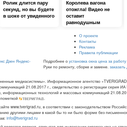
Ролик длится пару
Королева вагона
секунд, но вы будете
отожгла! Видео не
в шоке от увиденного
оставит
равнодушным
О проекте
Контакты
Реклама
Правила публикации
кс Дзен
Яндекс-
Подробнее о
установка окна цена за работу
Руки по ремонту, сборке и замене.
заказать
диненные медиасистемы». Информационное агентство «TVERIGRAD
оммуникаций 21.08.2017 г., свидетельство о регистрации серия 
и, информационных технологий и массовых коммуникаций 21.08.20
 пометкой
.
те www.tverigrad.ru, в соответствии с законодательством Россий
нию другими лицами в какой бы то ни было форме без письменног
рав:
info@tverigrad.ru
ой является прямая, открытая для индексации гиперссылка на стра