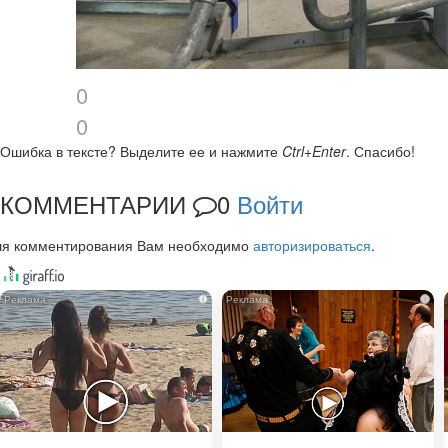
0
0
Ошибка в тексте?
Выделите ее и нажмите
Ctrl+Enter
.
Спасибо!
КОММЕНТАРИИ
0
Войти
ля комментирования Вам необходимо
авторизироваться
.
i
i