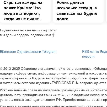
Скрытая камера на
Ролик длится
пляже Крыма: Что
несколько секунд, а
люди вытворяют,
смеяться вы будете
когда их не видят...
долго
Подписывайтесь на наши соц. сети:
мы дарим подарки подписчикам :)
ВКонтакте
Одноклассники
Telegram
RSS лента
Янде
новости
© 2013-2025 Общество с ограниченной ответственностью «Объе
надзору в сфере связи, информационных технологий и массовых к
зарегистрировано в Федеральной службе по надзору в сфере связ
и материалы сетевого издания «TVERIGRAD.RU» сопровождаются
Исключительные права на материалы, размещённые на интернет-сай
деятельности принадлежат ООО «ОМС», и не подлежат использова
установленных законодательством РФ. Приобретение авторских п
При использовании материалов сайта www.tverigrad.ru обязательн