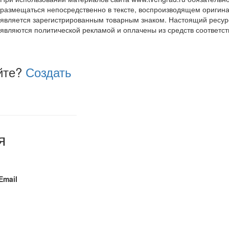
размещаться непосредственно в тексте, воспроизводящем оригина
является зарегистрированным товарным знаком. Настоящий ресур
являются политической рекламой и оплачены из средств соответ
йте?
Создать
я
Email