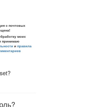
ция с почтовых
ещена!
обработку моих
и принимаю
льности
и
правила
омментариев
eset?
оль?