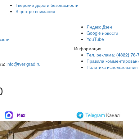
Тверские дороги безопасности
В центре внимания
)
Яндекс Дзен
Google новости
вости
YouTube
Информация
Тел. реклама:
(4822) 78-
Правила комментирован
чта:
info@tverigrad.ru
Политика использования
0