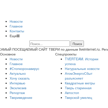
Новости
Главное
Контакты
Еще
САМЫЙ ПОСЕЩАЕМЫЙ САЙТ ТВЕРИ по данным liveinternet.ru. Регион 
Основное
Спецпроекты
Новости
TVERTEAM. Истории
Главное
успеха
#Стопкоронавирус
Натуральные новости
Актуально
АтомЭнергоСбыт
Хочу сказать
разъясняет
Интервью
Квадратные метры
Эксклюзив
Тверь старинная
Репортаж
Автостоп
Твериведение
Тверской умелец