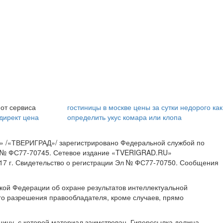
Этот танец невесты
Ржу не переставая,
оставит вас без слов!
это видео
Пересмотрела 10 раз
пересмотришь не раз
от сервиса
гостиницы в москве цены за сутки недорого
как
 директ цена
определить укус комара или клопа
» /«ТВЕРИГРАД»/ зарегистрировано Федеральной службой по
ИА № ФС77-70745. Сетевое издание «TVERIGRAD.RU»
17 г. Свидетельство о регистрации Эл № ФС77-70750. Сообщения
ской Федерации об охране результатов интеллектуальной
о разрешения правообладателя, кроме случаев, прямо
ницу, с которой материал заимствован. Гиперссылка должна