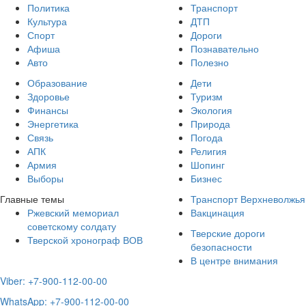
Политика
Транспорт
Культура
ДТП
Спорт
Дороги
Афиша
Познавательно
Авто
Полезно
Образование
Дети
Здоровье
Туризм
Финансы
Экология
Энергетика
Природа
Связь
Погода
АПК
Религия
Армия
Шопинг
Выборы
Бизнес
Главные темы
Транспорт Верхневолжья
Ржевский мемориал
Вакцинация
советскому солдату
Тверские дороги
Тверской хронограф ВОВ
безопасности
В центре внимания
Viber: +7-900-112-00-00
WhatsApp: +7-900-112-00-00