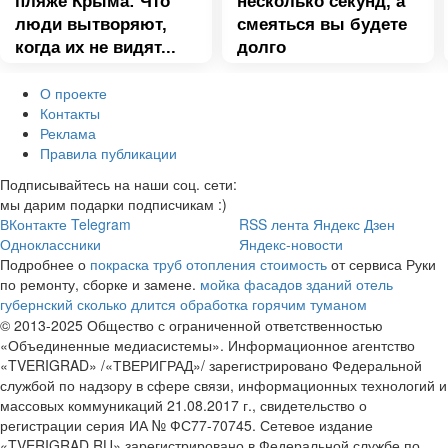
пляже Крыма: Что
несколько секунд, а
люди вытворяют,
смеяться вы будете
когда их не видят...
долго
О проекте
Контакты
Реклама
Правила публикации
Подписывайтесь на наши соц. сети:
мы дарим подарки подписчикам :)
ВКонтакте
Telegram
RSS лента
Яндекс Дзен
Одноклассники
Яндекс-новости
Подробнее о
покраска труб отопления стоимость
от сервиса Руки
по ремонту, сборке и замене.
мойка фасадов зданий
отель
губернский
сколько длится обработка горячим туманом
© 2013-2025 Общество с ограниченной ответственностью
«Объединенные медиасистемы». Информационное агентство
«TVERIGRAD» /«ТВЕРИГРАД»/ зарегистрировано Федеральной
службой по надзору в сфере связи, информационных технологий и
массовых коммуникаций 21.08.2017 г., свидетельство о
регистрации серия ИА № ФС77-70745. Сетевое издание
«TVERIGRAD.RU» зарегистрировано в Федеральной службе по