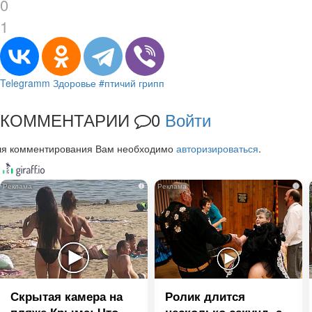
0
1
Telegramm
Здоровье
#птичий грипп
КОММЕНТАРИИ
0
Войти
ля комментирования Вам необходимо
авторизироваться
.
i
i
Скрытая камера на
Ролик длится