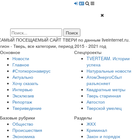
 САМЫЙ ПОСЕЩАЕМЫЙ САЙТ ТВЕРИ по данным liveinternet.ru.
гион - Тверь, все категории, период 2015 - 2021 год
Основное
Спецпроекты
Новости
TVERTEAM. Истории
Главное
успеха
#Стопкоронавирус
Натуральные новости
Актуально
АтомЭнергоСбыт
Хочу сказать
разъясняет
Интервью
Квадратные метры
Эксклюзив
Тверь старинная
Репортаж
Автостоп
Твериведение
Тверской умелец
Базовые рубрики
Разделы
Общество
ЖКХ
Происшествия
Криминал
Экономика
Закон и порядок