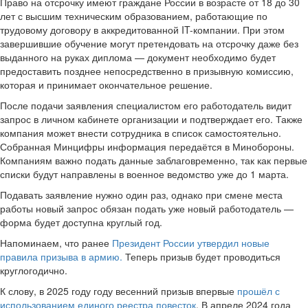
Право на отсрочку имеют граждане России в возрасте от 18 до 30
лет с высшим техническим образованием, работающие по
трудовому договору в аккредитованной IT-компании. При этом
завершившие обучение могут претендовать на отсрочку даже без
выданного на руках диплома — документ необходимо будет
предоставить позднее непосредственно в призывную комиссию,
которая и принимает окончательное решение.
После подачи заявления специалистом его работодатель видит
запрос в личном кабинете организации и подтверждает его. Также
компания может внести сотрудника в список самостоятельно.
Собранная Минцифры информация передаётся в Минобороны.
Компаниям важно подать данные заблаговременно, так как первые
списки будут направлены в военное ведомство уже до 1 марта.
Подавать заявление нужно один раз, однако при смене места
работы новый запрос обязан подать уже новый работодатель —
форма будет доступна круглый год.
Напоминаем, что ранее
Президент России утвердил новые
правила призыва в армию.
Теперь призыв будет проводиться
круглогодично.
К слову, в 2025 году году весенний призыв впервые
прошёл с
использованием единого реестра повесток
. В апреле 2024 года