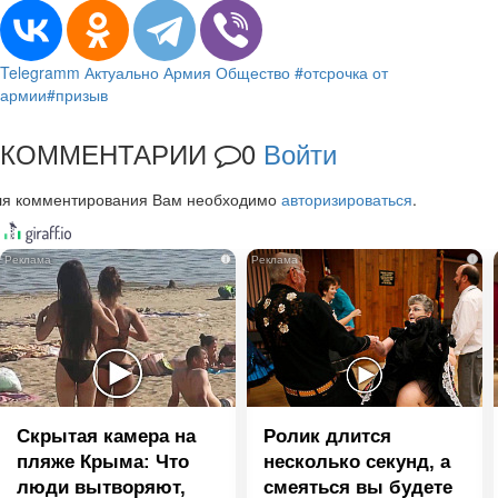
Telegramm
Актуально
Армия
Общество
#отсрочка от
армии
#призыв
КОММЕНТАРИИ
0
Войти
ля комментирования Вам необходимо
авторизироваться
.
i
i
Скрытая камера на
Ролик длится
пляже Крыма: Что
несколько секунд, а
люди вытворяют,
смеяться вы будете