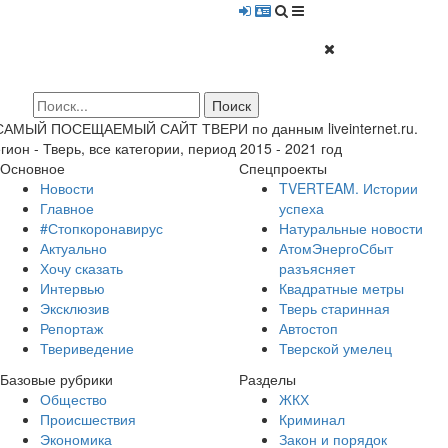
 САМЫЙ ПОСЕЩАЕМЫЙ САЙТ ТВЕРИ по данным liveinternet.ru.
гион - Тверь, все категории, период 2015 - 2021 год
Основное
Спецпроекты
Новости
TVERTEAM. Истории
Главное
успеха
#Стопкоронавирус
Натуральные новости
Актуально
АтомЭнергоСбыт
Хочу сказать
разъясняет
Интервью
Квадратные метры
Эксклюзив
Тверь старинная
Репортаж
Автостоп
Твериведение
Тверской умелец
Базовые рубрики
Разделы
Общество
ЖКХ
Происшествия
Криминал
Экономика
Закон и порядок