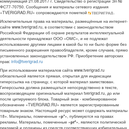
коммуникаций 21.08.2017 г. Свидетельство о регистрации Эл №
ФС77-70750. Сообщения и материалы сетевого издания
«TVERIGRAD.RU» сопровождаются пометкой
.
Исключительные права на материалы, размещённые на интернет-
сайте www.tverigrad.ru, в соответствии с законодательством
Российской Федерации об охране результатов интеллектуальной
деятельности принадлежат ООО «ОМС», и не подлежат
использованию другими лицами в какой бы то ни было форме без
письменного разрешения правообладателя, кроме случаев, прямо
установленных законодательством РФ. Приобретение авторских
прав:
info@tverigrad.ru
При использовании материалов сайта www.tverigrad.ru
обязательной является прямая, открытая для индексации
гиперссылка на страницу, с которой материал заимствован.
Гиперссылка должна размещаться непосредственно в тексте,
воспроизводящем оригинальный материал tverigrad.ru, до или
после цитируемого блока. Товарный знак - комбинированное
обозначение «TVERGRAD.RU» является зарегистрированным
товарным знаком. Настоящий ресурс может содержать материалы
18+. Материалы, помеченные «
р*
», публикуются на правах
рекламы. Материалы, помеченные «
рr*
», являются политической
рекламой и оплачены из средств соответствующих избирательных