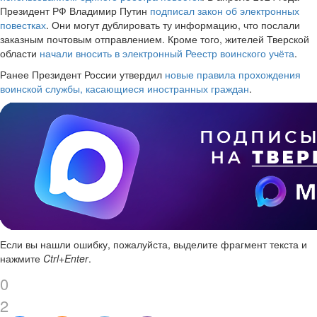
Президент РФ Владимир Путин
подписал закон об электронных
повестках
. Они могут дублировать ту информацию, что послали
заказным почтовым отправлением. Кроме того, жителей Тверской
области
начали вносить в электронный Реестр воинского учёта
.
Ранее Президент России утвердил
новые правила прохождения
воинской службы, касающиеся иностранных граждан
.
Если вы нашли ошибку, пожалуйста, выделите фрагмент текста и
нажмите
Ctrl+Enter
.
0
2