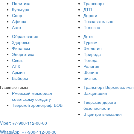
Политика
Транспорт
Культура
ДТП
Спорт
Дороги
Афиша
Познавательно
Авто
Полезно
Образование
Дети
Здоровье
Туризм
Финансы
Экология
Энергетика
Природа
Связь
Погода
АПК
Религия
Армия
Шопинг
Выборы
Бизнес
Главные темы
Транспорт Верхневолжья
Ржевский мемориал
Вакцинация
советскому солдату
Тверские дороги
Тверской хронограф ВОВ
безопасности
В центре внимания
Viber: +7-900-112-00-00
WhatsApp: +7-900-112-00-00