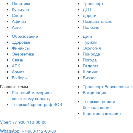
Политика
Транспорт
Культура
ДТП
Спорт
Дороги
Афиша
Познавательно
Авто
Полезно
Образование
Дети
Здоровье
Туризм
Финансы
Экология
Энергетика
Природа
Связь
Погода
АПК
Религия
Армия
Шопинг
Выборы
Бизнес
Главные темы
Транспорт Верхневолжья
Ржевский мемориал
Вакцинация
советскому солдату
Тверские дороги
Тверской хронограф ВОВ
безопасности
В центре внимания
Viber: +7-900-112-00-00
WhatsApp: +7-900-112-00-00