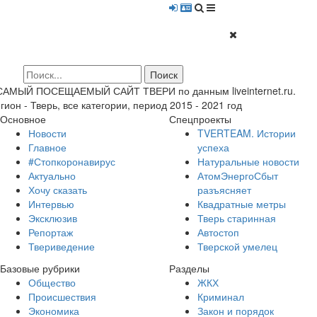
 САМЫЙ ПОСЕЩАЕМЫЙ САЙТ ТВЕРИ по данным liveinternet.ru.
гион - Тверь, все категории, период 2015 - 2021 год
Основное
Спецпроекты
Новости
TVERTEAM. Истории
Главное
успеха
#Стопкоронавирус
Натуральные новости
Актуально
АтомЭнергоСбыт
Хочу сказать
разъясняет
Интервью
Квадратные метры
Эксклюзив
Тверь старинная
Репортаж
Автостоп
Твериведение
Тверской умелец
Базовые рубрики
Разделы
Общество
ЖКХ
Происшествия
Криминал
Экономика
Закон и порядок