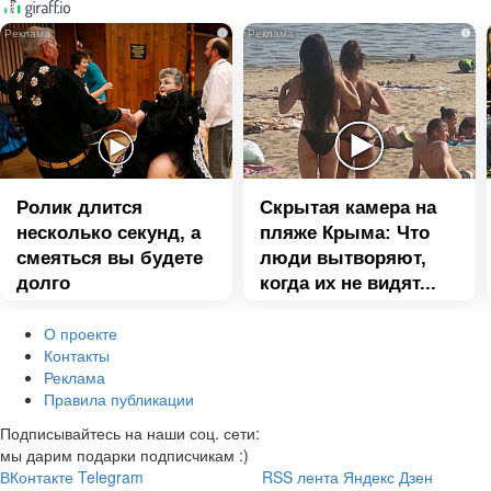
i
i
Ролик длится
Скрытая камера на
несколько секунд, а
пляже Крыма: Что
смеяться вы будете
люди вытворяют,
долго
когда их не видят...
О проекте
Контакты
Реклама
Правила публикации
Подписывайтесь на наши соц. сети:
мы дарим подарки подписчикам :)
ВКонтакте
Telegram
RSS лента
Яндекс Дзен