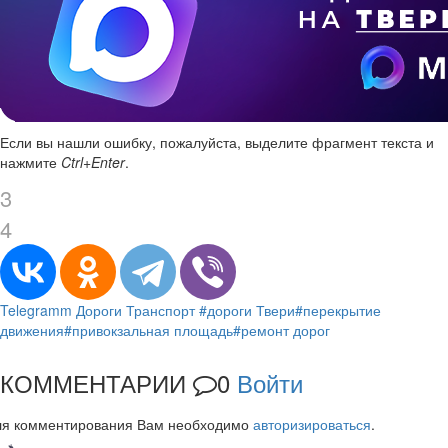
Если вы нашли ошибку, пожалуйста, выделите фрагмент текста и
нажмите
Ctrl+Enter
.
3
4
Telegramm
Дороги
Транспорт
#дороги Твери
#перекрытие
движения
#привокзальная площадь
#ремонт дорог
КОММЕНТАРИИ
0
Войти
ля комментирования Вам необходимо
авторизироваться
.