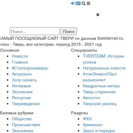
 САМЫЙ ПОСЕЩАЕМЫЙ САЙТ ТВЕРИ по данным liveinternet.ru.
гион - Тверь, все категории, период 2015 - 2021 год
Основное
Спецпроекты
Новости
TVERTEAM. Истории
Главное
успеха
#Стопкоронавирус
Натуральные новости
Актуально
АтомЭнергоСбыт
Хочу сказать
разъясняет
Интервью
Квадратные метры
Эксклюзив
Тверь старинная
Репортаж
Автостоп
Твериведение
Тверской умелец
Базовые рубрики
Разделы
Общество
ЖКХ
Происшествия
Криминал
Экономика
Закон и порядок