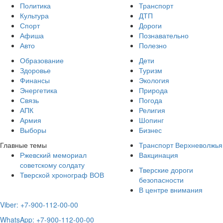
Политика
Транспорт
Культура
ДТП
Спорт
Дороги
Афиша
Познавательно
Авто
Полезно
Образование
Дети
Здоровье
Туризм
Финансы
Экология
Энергетика
Природа
Связь
Погода
АПК
Религия
Армия
Шопинг
Выборы
Бизнес
Главные темы
Транспорт Верхневолжья
Ржевский мемориал
Вакцинация
советскому солдату
Тверские дороги
Тверской хронограф ВОВ
безопасности
В центре внимания
Viber: +7-900-112-00-00
WhatsApp: +7-900-112-00-00