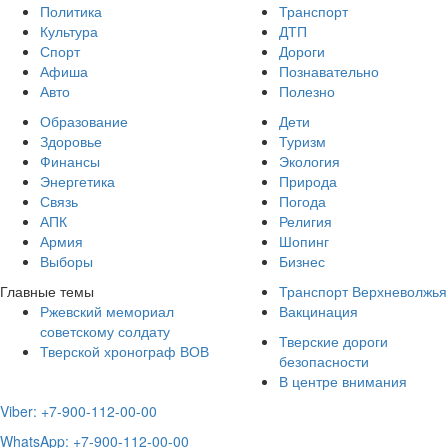
Политика
Транспорт
Культура
ДТП
Спорт
Дороги
Афиша
Познавательно
Авто
Полезно
Образование
Дети
Здоровье
Туризм
Финансы
Экология
Энергетика
Природа
Связь
Погода
АПК
Религия
Армия
Шопинг
Выборы
Бизнес
Главные темы
Транспорт Верхневолжья
Ржевский мемориал
Вакцинация
советскому солдату
Тверские дороги
Тверской хронограф ВОВ
безопасности
В центре внимания
Viber: +7-900-112-00-00
WhatsApp: +7-900-112-00-00