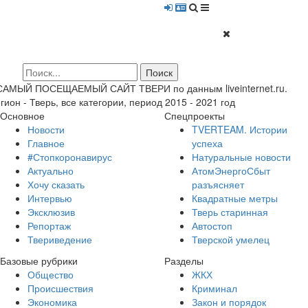
 САМЫЙ ПОСЕЩАЕМЫЙ САЙТ ТВЕРИ по данным liveinternet.ru.
гион - Тверь, все категории, период 2015 - 2021 год
Основное
Спецпроекты
Новости
TVERTEAM. Истории
Главное
успеха
#Стопкоронавирус
Натуральные новости
Актуально
АтомЭнергоСбыт
Хочу сказать
разъясняет
Интервью
Квадратные метры
Эксклюзив
Тверь старинная
Репортаж
Автостоп
Твериведение
Тверской умелец
Базовые рубрики
Разделы
Общество
ЖКХ
Происшествия
Криминал
Экономика
Закон и порядок