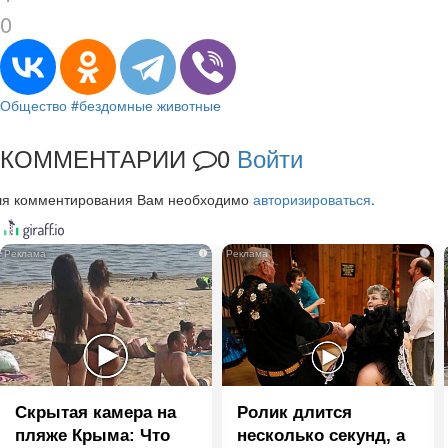
0
Общество
#бездомные животные
КОММЕНТАРИИ
0
Войти
ля комментирования Вам необходимо
авторизироваться
.
i
i
Скрытая камера на
Ролик длится
пляже Крыма: Что
несколько секунд, а