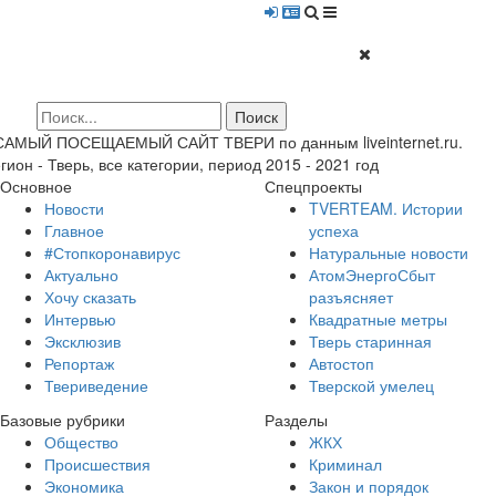
 САМЫЙ ПОСЕЩАЕМЫЙ САЙТ ТВЕРИ по данным liveinternet.ru.
гион - Тверь, все категории, период 2015 - 2021 год
Основное
Спецпроекты
Новости
TVERTEAM. Истории
Главное
успеха
#Стопкоронавирус
Натуральные новости
Актуально
АтомЭнергоСбыт
Хочу сказать
разъясняет
Интервью
Квадратные метры
Эксклюзив
Тверь старинная
Репортаж
Автостоп
Твериведение
Тверской умелец
Базовые рубрики
Разделы
Общество
ЖКХ
Происшествия
Криминал
Экономика
Закон и порядок