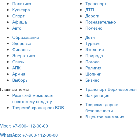
Политика
Транспорт
Культура
ДТП
Спорт
Дороги
Афиша
Познавательно
Авто
Полезно
Образование
Дети
Здоровье
Туризм
Финансы
Экология
Энергетика
Природа
Связь
Погода
АПК
Религия
Армия
Шопинг
Выборы
Бизнес
Главные темы
Транспорт Верхневолжья
Ржевский мемориал
Вакцинация
советскому солдату
Тверские дороги
Тверской хронограф ВОВ
безопасности
В центре внимания
Viber: +7-900-112-00-00
WhatsApp: +7-900-112-00-00