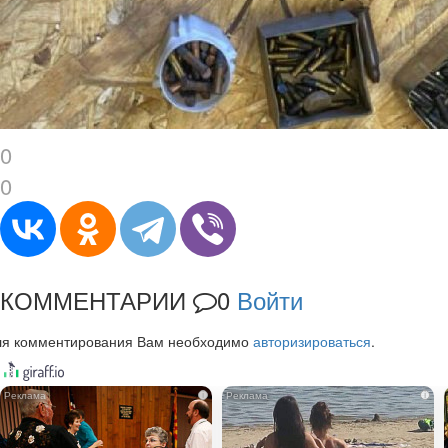
0
0
КОММЕНТАРИИ
0
Войти
ля комментирования Вам необходимо
авторизироваться
.
i
i