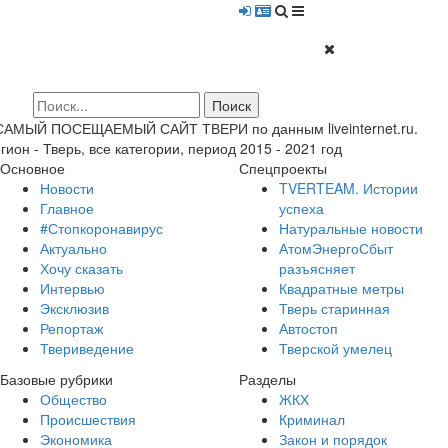
 САМЫЙ ПОСЕЩАЕМЫЙ САЙТ ТВЕРИ по данным liveinternet.ru.
гион - Тверь, все категории, период 2015 - 2021 год
Основное
Спецпроекты
Новости
TVERTEAM. Истории
Главное
успеха
#Стопкоронавирус
Натуральные новости
Актуально
АтомЭнергоСбыт
Хочу сказать
разъясняет
Интервью
Квадратные метры
Эксклюзив
Тверь старинная
Репортаж
Автостоп
Твериведение
Тверской умелец
Базовые рубрики
Разделы
Общество
ЖКХ
Происшествия
Криминал
Экономика
Закон и порядок