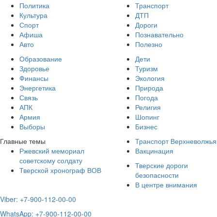
Политика
Транспорт
Культура
ДТП
Спорт
Дороги
Афиша
Познавательно
Авто
Полезно
Образование
Дети
Здоровье
Туризм
Финансы
Экология
Энергетика
Природа
Связь
Погода
АПК
Религия
Армия
Шопинг
Выборы
Бизнес
Главные темы
Транспорт Верхневолжья
Ржевский мемориал
Вакцинация
советскому солдату
Тверские дороги
Тверской хронограф ВОВ
безопасности
В центре внимания
Viber: +7-900-112-00-00
WhatsApp: +7-900-112-00-00