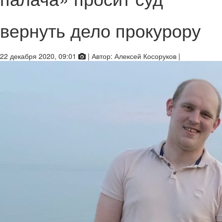
вернуть дело прокурору
22 декабря 2020, 09:01
|
Автор:
Алексей Косоруков
|