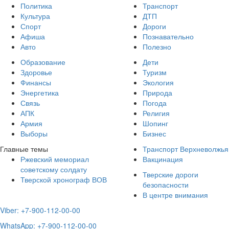
Политика
Транспорт
Культура
ДТП
Спорт
Дороги
Афиша
Познавательно
Авто
Полезно
Образование
Дети
Здоровье
Туризм
Финансы
Экология
Энергетика
Природа
Связь
Погода
АПК
Религия
Армия
Шопинг
Выборы
Бизнес
Главные темы
Транспорт Верхневолжья
Ржевский мемориал
Вакцинация
советскому солдату
Тверские дороги
Тверской хронограф ВОВ
безопасности
В центре внимания
Viber: +7-900-112-00-00
WhatsApp: +7-900-112-00-00