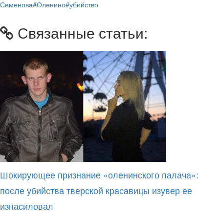
Семенова
#Оленино
#убийство
Связанные статьи:
Шокирующее признание «оленинского палача»:
после убийства тверской красавицы изувер ее
изнасиловал