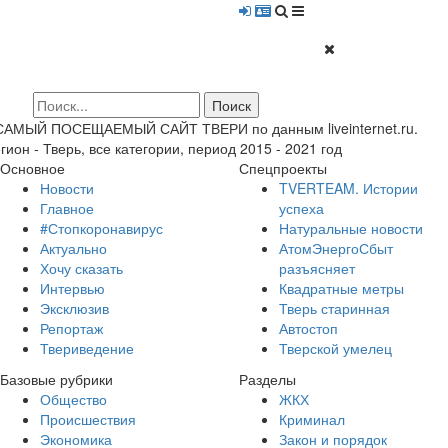
 САМЫЙ ПОСЕЩАЕМЫЙ САЙТ ТВЕРИ по данным liveinternet.ru.
гион - Тверь, все категории, период 2015 - 2021 год
Основное
Спецпроекты
Новости
TVERTEAM. Истории
Главное
успеха
#Стопкоронавирус
Натуральные новости
Актуально
АтомЭнергоСбыт
Хочу сказать
разъясняет
Интервью
Квадратные метры
Эксклюзив
Тверь старинная
Репортаж
Автостоп
Твериведение
Тверской умелец
Базовые рубрики
Разделы
Общество
ЖКХ
Происшествия
Криминал
Экономика
Закон и порядок