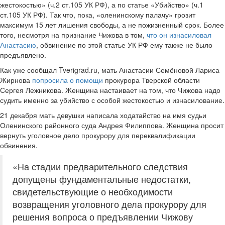
жестокостью» (ч.2 ст.105 УК РФ), а по статье «Убийство» (ч.1
ст.105 УК РФ). Так что, пока, «оленинскому палачу» грозит
максимум 15 лет лишения свободы, а не пожизненный срок. Более
того, несмотря на признание Чижова в том,
что он изнасиловал
Анастасию
, обвинение по этой статье УК РФ ему также не было
предъявлено.
Как уже сообщал Tverigrad.ru, мать Анастасии Семёновой Лариса
Жирнова
попросила о помощи
прокурора Тверской области
Сергея Лежникова. Женщина настаивает на том, что Чижова надо
судить именно за убийство с особой жестокостью и изнасилование.
21 декабря мать девушки написала ходатайство на имя судьи
Оленинского районного суда Андрея Филиппова. Женщина просит
вернуть уголовное дело прокурору для переквалификации
обвинения.
«На стадии предварительного следствия
допущены фундаментальные недостатки,
свидетельствующие о необходимости
возвращения уголовного дела прокурору для
решения вопроса о предъявлении Чижову