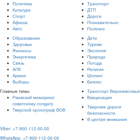
Политика
Транспорт
Культура
ДТП
Спорт
Дороги
Афиша
Познавательно
Авто
Полезно
Образование
Дети
Здоровье
Туризм
Финансы
Экология
Энергетика
Природа
Связь
Погода
АПК
Религия
Армия
Шопинг
Выборы
Бизнес
Главные темы
Транспорт Верхневолжья
Ржевский мемориал
Вакцинация
советскому солдату
Тверские дороги
Тверской хронограф ВОВ
безопасности
В центре внимания
Viber: +7-900-112-00-00
WhatsApp: +7-900-112-00-00