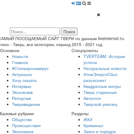
 САМЫЙ ПОСЕЩАЕМЫЙ САЙТ ТВЕРИ по данным liveinternet.ru.
гион - Тверь, все категории, период 2015 - 2021 год
Основное
Спецпроекты
Новости
TVERTEAM. Истории
Главное
успеха
#Стопкоронавирус
Натуральные новости
Актуально
АтомЭнергоСбыт
Хочу сказать
разъясняет
Интервью
Квадратные метры
Эксклюзив
Тверь старинная
Репортаж
Автостоп
Твериведение
Тверской умелец
Базовые рубрики
Разделы
Общество
ЖКХ
Происшествия
Криминал
Экономика
Закон и порядок