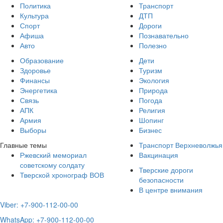
Политика
Транспорт
Культура
ДТП
Спорт
Дороги
Афиша
Познавательно
Авто
Полезно
Образование
Дети
Здоровье
Туризм
Финансы
Экология
Энергетика
Природа
Связь
Погода
АПК
Религия
Армия
Шопинг
Выборы
Бизнес
Главные темы
Транспорт Верхневолжья
Ржевский мемориал
Вакцинация
советскому солдату
Тверские дороги
Тверской хронограф ВОВ
безопасности
В центре внимания
Viber: +7-900-112-00-00
WhatsApp: +7-900-112-00-00