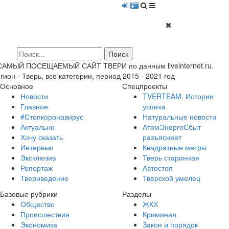
 САМЫЙ ПОСЕЩАЕМЫЙ САЙТ ТВЕРИ по данным liveinternet.ru.
гион - Тверь, все категории, период 2015 - 2021 год
Основное
Спецпроекты
Новости
TVERTEAM. Истории
Главное
успеха
#Стопкоронавирус
Натуральные новости
Актуально
АтомЭнергоСбыт
Хочу сказать
разъясняет
Интервью
Квадратные метры
Эксклюзив
Тверь старинная
Репортаж
Автостоп
Твериведение
Тверской умелец
Базовые рубрики
Разделы
Общество
ЖКХ
Происшествия
Криминал
Экономика
Закон и порядок