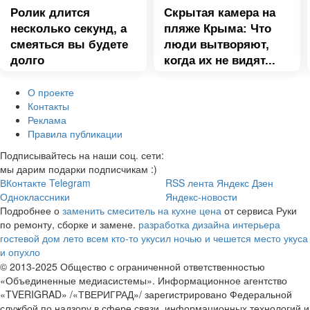
Ролик длится
Скрытая камера на
несколько секунд, а
пляже Крыма: Что
смеяться вы будете
люди вытворяют,
долго
когда их не видят...
О проекте
Контакты
Реклама
Правила публикации
Подписывайтесь на наши соц. сети:
мы дарим подарки подписчикам :)
ВКонтакте
Telegram
RSS лента
Яндекс Дзен
Одноклассники
Яндекс-новости
Подробнее о
заменить смеситель на кухне цена
от сервиса Руки
по ремонту, сборке и замене.
разработка дизайна интерьера
гостевой дом лето всем
кто-то укусил ночью и чешется место укуса
и опухло
© 2013-2025 Общество с ограниченной ответственностью
«Объединенные медиасистемы». Информационное агентство
«TVERIGRAD» /«ТВЕРИГРАД»/ зарегистрировано Федеральной
службой по надзору в сфере связи, информационных технологий и