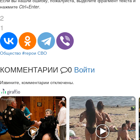
Если вы нашли ошибку, пожалуйста, выделите фрагмент текста и
нажмите
Ctrl+Enter
.
2
1
Общество
#герои СВО
КОММЕНТАРИИ
0
Войти
Извините, комментарии отключены.
i
i