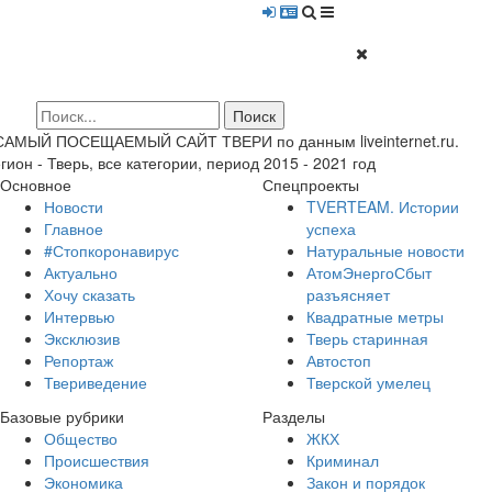
 САМЫЙ ПОСЕЩАЕМЫЙ САЙТ ТВЕРИ по данным liveinternet.ru.
гион - Тверь, все категории, период 2015 - 2021 год
Основное
Спецпроекты
Новости
TVERTEAM. Истории
Главное
успеха
#Стопкоронавирус
Натуральные новости
Актуально
АтомЭнергоСбыт
Хочу сказать
разъясняет
Интервью
Квадратные метры
Эксклюзив
Тверь старинная
Репортаж
Автостоп
Твериведение
Тверской умелец
Базовые рубрики
Разделы
Общество
ЖКХ
Происшествия
Криминал
Экономика
Закон и порядок