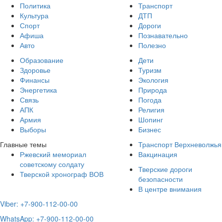
Политика
Транспорт
Культура
ДТП
Спорт
Дороги
Афиша
Познавательно
Авто
Полезно
Образование
Дети
Здоровье
Туризм
Финансы
Экология
Энергетика
Природа
Связь
Погода
АПК
Религия
Армия
Шопинг
Выборы
Бизнес
Главные темы
Транспорт Верхневолжья
Ржевский мемориал
Вакцинация
советскому солдату
Тверские дороги
Тверской хронограф ВОВ
безопасности
В центре внимания
Viber: +7-900-112-00-00
WhatsApp: +7-900-112-00-00