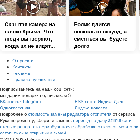
Скрытая камера на
Ролик длится
пляже Крыма: Что
несколько секунд, а
люди вытворяют,
смеяться вы будете
когда их не видят...
долго
О проекте
Контакты
Реклама
Правила публикации
Подписывайтесь на наши соц. сети:
мы дарим подарки подписчикам :)
ВКонтакте
Telegram
RSS лента
Яндекс Дзен
Одноклассники
Яндекс-новости
Подробнее о
стоимость замены радиатора отопителя
от сервиса
Руки по ремонту, сборке и замене.
переезд на дачу
azimut сити
отель аэропорт екатеринбург
после обработке от клопов можно ли
оставить окно открытыми зимой
© 2013-2025 Общество с ограниченной ответственностью