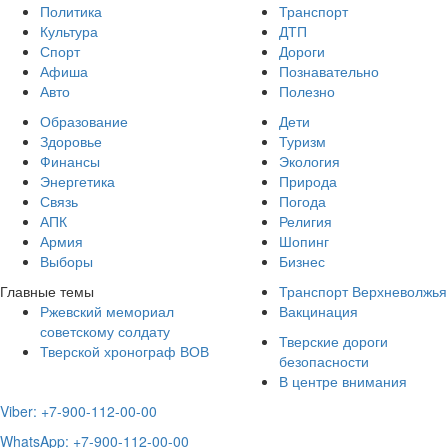
Политика
Транспорт
Культура
ДТП
Спорт
Дороги
Афиша
Познавательно
Авто
Полезно
Образование
Дети
Здоровье
Туризм
Финансы
Экология
Энергетика
Природа
Связь
Погода
АПК
Религия
Армия
Шопинг
Выборы
Бизнес
Главные темы
Транспорт Верхневолжья
Ржевский мемориал
Вакцинация
советскому солдату
Тверские дороги
Тверской хронограф ВОВ
безопасности
В центре внимания
Viber: +7-900-112-00-00
WhatsApp: +7-900-112-00-00