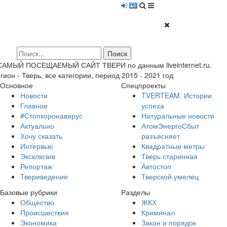
 САМЫЙ ПОСЕЩАЕМЫЙ САЙТ ТВЕРИ по данным liveinternet.ru.
гион - Тверь, все категории, период 2015 - 2021 год
Основное
Спецпроекты
Новости
TVERTEAM. Истории
Главное
успеха
#Стопкоронавирус
Натуральные новости
Актуально
АтомЭнергоСбыт
Хочу сказать
разъясняет
Интервью
Квадратные метры
Эксклюзив
Тверь старинная
Репортаж
Автостоп
Твериведение
Тверской умелец
Базовые рубрики
Разделы
Общество
ЖКХ
Происшествия
Криминал
Экономика
Закон и порядок