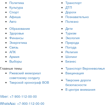
Политика
Транспорт
Культура
ДТП
Спорт
Дороги
Афиша
Познавательно
Авто
Полезно
Образование
Дети
Здоровье
Туризм
Финансы
Экология
Энергетика
Природа
Связь
Погода
АПК
Религия
Армия
Шопинг
Выборы
Бизнес
Главные темы
Транспорт Верхневолжья
Ржевский мемориал
Вакцинация
советскому солдату
Тверские дороги
Тверской хронограф ВОВ
безопасности
В центре внимания
Viber: +7-900-112-00-00
WhatsApp: +7-900-112-00-00