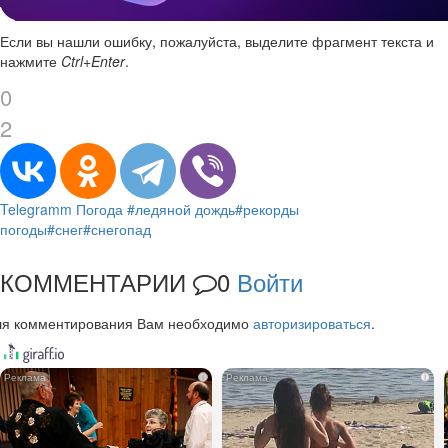
Если вы нашли ошибку, пожалуйста, выделите фрагмент текста и
нажмите
Ctrl+Enter
.
0
2
Telegramm
Погода
#ледяной дождь
#рекорды
погоды
#снег
#снегопад
КОММЕНТАРИИ
0
Войти
ля комментирования Вам необходимо
авторизироваться
.
i
i