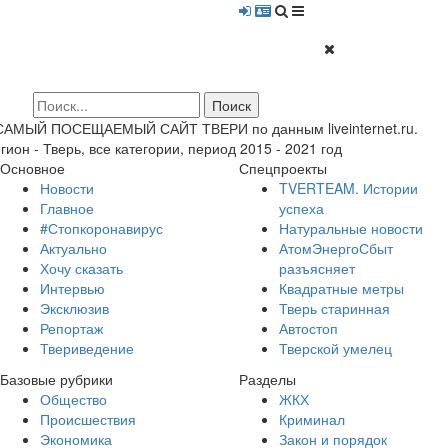
 САМЫЙ ПОСЕЩАЕМЫЙ САЙТ ТВЕРИ по данным liveinternet.ru.
гион - Тверь, все категории, период 2015 - 2021 год
Основное
Спецпроекты
Новости
TVERTEAM. Истории
Главное
успеха
#Стопкоронавирус
Натуральные новости
Актуально
АтомЭнергоСбыт
Хочу сказать
разъясняет
Интервью
Квадратные метры
Эксклюзив
Тверь старинная
Репортаж
Автостоп
Твериведение
Тверской умелец
Базовые рубрики
Разделы
Общество
ЖКХ
Происшествия
Криминал
Экономика
Закон и порядок