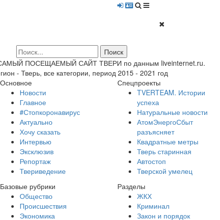
 САМЫЙ ПОСЕЩАЕМЫЙ САЙТ ТВЕРИ по данным liveinternet.ru.
гион - Тверь, все категории, период 2015 - 2021 год
Основное
Спецпроекты
Новости
TVERTEAM. Истории
Главное
успеха
#Стопкоронавирус
Натуральные новости
Актуально
АтомЭнергоСбыт
Хочу сказать
разъясняет
Интервью
Квадратные метры
Эксклюзив
Тверь старинная
Репортаж
Автостоп
Твериведение
Тверской умелец
Базовые рубрики
Разделы
Общество
ЖКХ
Происшествия
Криминал
Экономика
Закон и порядок