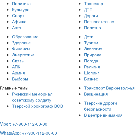
Политика
Транспорт
Культура
ДТП
Спорт
Дороги
Афиша
Познавательно
Авто
Полезно
Образование
Дети
Здоровье
Туризм
Финансы
Экология
Энергетика
Природа
Связь
Погода
АПК
Религия
Армия
Шопинг
Выборы
Бизнес
Главные темы
Транспорт Верхневолжья
Ржевский мемориал
Вакцинация
советскому солдату
Тверские дороги
Тверской хронограф ВОВ
безопасности
В центре внимания
Viber: +7-900-112-00-00
WhatsApp: +7-900-112-00-00